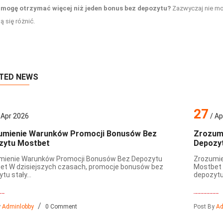
 mogę otrzymać więcej niż jeden bonus bez depozytu?
Zazwyczaj nie mo
 się różnić.
TED NEWS
27
 Apr 2026
/ A
umienie Warunków Promocji Bonusów Bez
Zrozum
zytu Mostbet
Depozy
mienie Warunków Promocji Bonusów Bez Depozytu
Zrozumie
et W dzisiejszych czasach, promocje bonusów bez
Mostbet 
tu stały...
depozytu 
y
Adminlobby
0 Comment
Post By
Ad