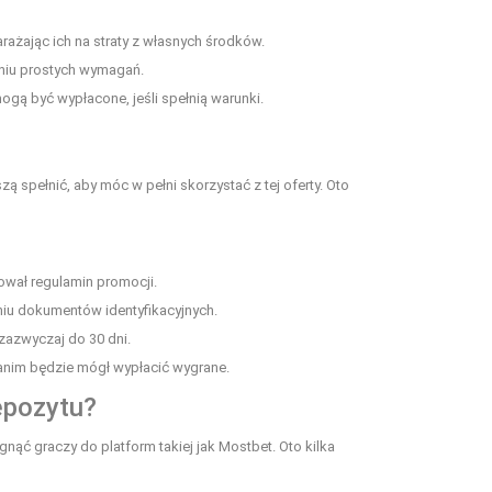
rażając ich na straty z własnych środków.
eniu prostych wymagań.
gą być wypłacone, jeśli spełnią warunki.
 spełnić, aby móc w pełni skorzystać z tej oferty. Oto
ował regulamin promocji.
aniu dokumentów identyfikacyjnych.
zazwyczaj do 30 dni.
anim będzie mógł wypłacić wygrane.
epozytu?
nąć graczy do platform takiej jak Mostbet. Oto kilka