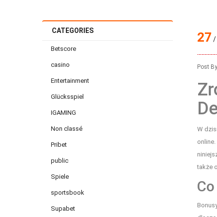
CATEGORIES
27
/
Betscore
casino
Post B
Entertainment
Zr
Glücksspiel
De
IGAMING
Non classé
W dzis
online
Pribet
niniej
public
także 
Spiele
Co
sportsbook
Bonusy
Supabet