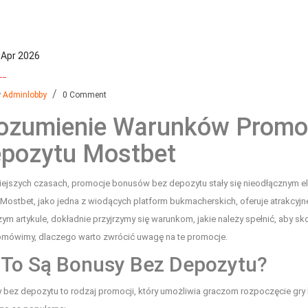
 Apr 2026
y
Adminlobby
0 Comment
ozumienie Warunków Promo
pozytu Mostbet
iejszych czasach, promocje bonusów bez depozytu stały się nieodłącznym e
. Mostbet, jako jedna z wiodących platform bukmacherskich, oferuje atrakcyj
szym artykule, dokładnie przyjrzymy się warunkom, jakie należy spełnić, aby 
omówimy, dlaczego warto zwrócić uwagę na te promocje.
 To Są Bonusy Bez Depozytu?
 bez depozytu to rodzaj promocji, który umożliwia graczom rozpoczęcie gry