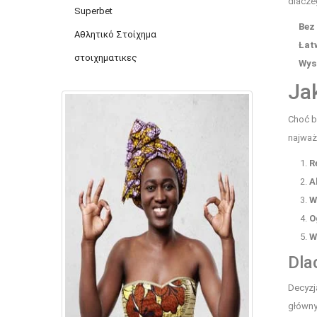
dlacze
Superbet
Bez
Αθλητικό Στοίχημα
Łat
στοιχηματικες
Wys
Ja
Choć b
najważn
R
A
W
O
W
Dla
Decyzj
główn