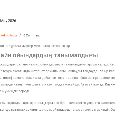
 May 2026
y
Adminlobby
0 Comment
 ойын туралы мифтер мен шындықтар Pin Up
лайн ойындардың танымалдығы
 жылдары онлайн казино ойындарының танымалдығы артып келеді. Көпте
 көтеру мақсатында интернет арқылы ойын ойнауды таңдауда. Pin Up к
Бұл платформа классикалық ойын автоматтарынан бастап, тірі казино ме
ылардың көңілінен шығатын кең таңдау жасайды. Атап айтқанда,
Казино
 мүмкіндік береді.
 ойындардың артықшылықтарының бірі — кез келген уақытта және кез 
ді құрылғылар арқылы да кіріп, ойындардан ләззат алуға мүмкіндік бері