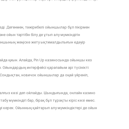
ді. Дегенмен, тәжірибелі ойыншылар бұл пікірмен
е ойын тәртібін білу де ұтып алу мүмкіндігін
ыншының жеңіске жету ықтималдылығын едәуір
йда қиын. Алайда, Pin Up казиносында ойыншы кез
. Ойындардың интерфейсі қарапайым әрі түсінікті
 Сондықтан, новичок ойыншылар да оңай үйреніп,
алғыз көзі деп ойлайды. Шындығында, онлайн казино
 мүмкіндігі бар, бірақ бұл тұрақты кіріс көзі емес.
і керек. Ойынның қайтарып алу мүмкіндіктері де ойын