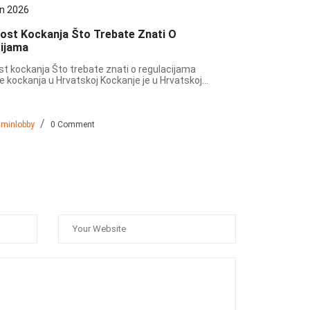
un 2026
ost Kockanja Što Trebate Znati O
ijama
st kockanja Što trebate znati o regulacijama
e kockanja u Hrvatskoj Kockanje je u Hrvatskoj...
minlobby
0 Comment