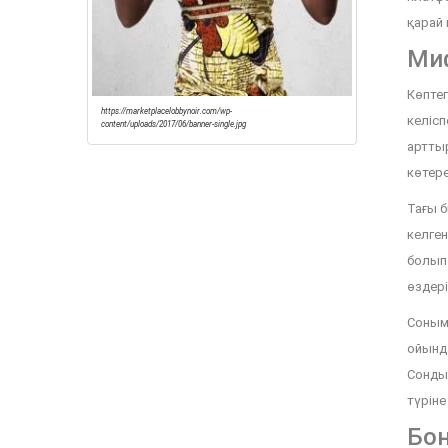
қарай 
Миф
Көптег
https://marketplacelobbynoir.com/wp-
келісп
content/uploads/2017/06/banner-single.jpg
артты
көтер
Тағы 
келген
болып 
өздері
Соным
ойында
Сондық
түріне
Бо