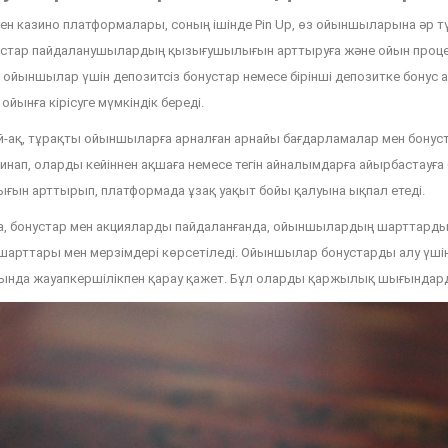
ен казино платформалары, соның ішінде Pin Up, өз ойыншыларына әр 
стар пайдаланушылардың қызығушылығын арттыруға және ойын процес
 ойыншылар үшін депозитсіз бонустар немесе бірінші депозитке бонус алу
 ойынға кірісуге мүмкіндік береді.
й-ақ, тұрақты ойыншыларға арналған арнайы бағдарламалар мен бонус
жинап, оларды кейіннен ақшаға немесе тегін айналымдарға айырбаста
ығын арттырып, платформада ұзақ уақыт бойы қалуына ықпал етеді.
а, бонустар мен акцияларды пайдаланғанда, ойыншылардың шарттарды
 шарттары мен мерзімдері көрсетіледі. Ойыншылар бонустарды алу үші
ында жауапкершілікпен қарау қажет. Бұл оларды қаржылық шығындардан