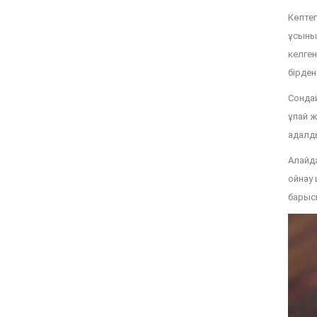
Көптег
ұсыны
келген
бірден
Сонда
ұпай 
адалд
Алайд
ойнау
барыс