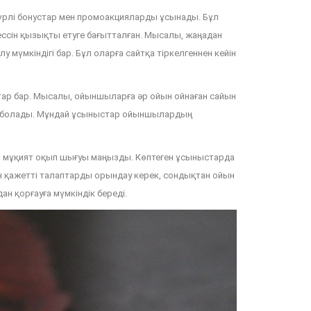
түрлі бонустар мен промоакцияларды ұсынады. Бұл
сін қызықты етуге бағытталған. Мысалы, жаңадан
 мүмкіндігі бар. Бұл оларға сайтқа тіркелгеннен кейін
тар бар. Мысалы, ойыншыларға әр ойын ойнаған сайын
уға болады. Мұндай ұсыныстар ойыншылардың
 мұқият оқып шығуы маңызды. Көптеген ұсыныстарда
н қажетті талаптарды орындау керек, сондықтан ойын
 қорғауға мүмкіндік береді.