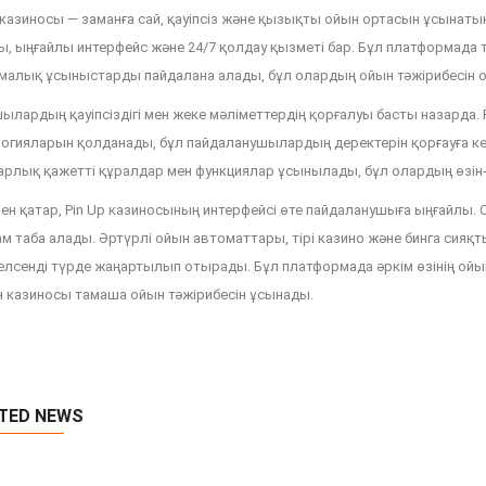
 казиносы — заманға сай, қауіпсіз және қызықты ойын ортасын ұсына
, ыңғайлы интерфейс және 24/7 қолдау қызметі бар. Бұл платформада 
малық ұсыныстарды пайдалана алады, бұл олардың ойын тәжірибесін од
лардың қауіпсіздігі мен жеке мәліметтердің қорғалуы басты назарда. 
логияларын қолданады, бұл пайдаланушылардың деректерін қорғауға к
арлық қажетті құралдар мен функциялар ұсынылады, бұл олардың өзін-
ен қатар, Pin Up казиносының интерфейсі өте пайдаланушыға ыңғайлы.
м таба алады. Әртүрлі ойын автоматтары, тірі казино және бинга с
елсенді түрде жаңартылып отырады. Бұл платформада әркім өзінің ойын
н казиносы тамаша ойын тәжірибесін ұсынады.
TED NEWS