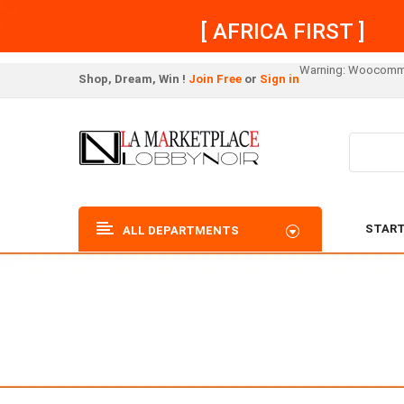
[ AFRICA FIRST ]
Warning: Woocommer
Shop, Dream, Win !
Join Free
or
Sign in
START
ALL DEPARTMENTS
Тиімді 