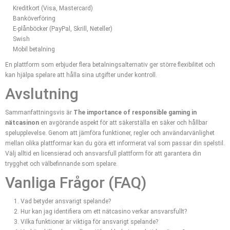
Kreditkort (Visa, Mastercard)
Banköverföring
E-plånböcker (PayPal, Skrill, Neteller)
Swish
Mobil betalning
En plattform som erbjuder flera betalningsalternativ ger större flexibilitet och
kan hjälpa spelare att hålla sina utgifter under kontroll.
Avslutning
Sammanfattningsvis är
The importance of responsible gaming in
nätcasinon
en avgörande aspekt för att säkerställa en säker och hållbar
spelupplevelse. Genom att jämföra funktioner, regler och användarvänlighet
mellan olika plattformar kan du göra ett informerat val som passar din spelstil.
Välj alltid en licensierad och ansvarsfull plattform för att garantera din
trygghet och välbefinnande som spelare.
Vanliga Frågor (FAQ)
Vad betyder ansvarigt spelande?
Hur kan jag identifiera om ett nätcasino verkar ansvarsfullt?
Vilka funktioner är viktiga för ansvarigt spelande?