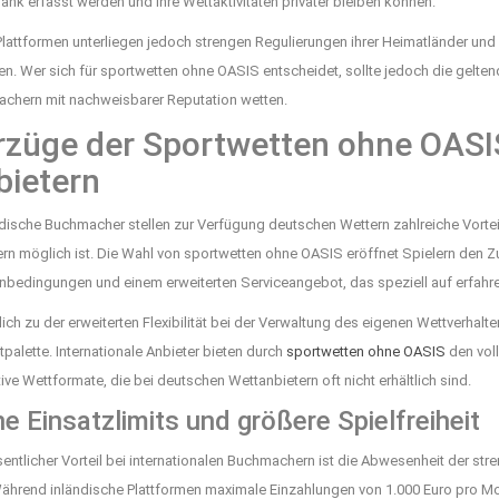
nk erfasst werden und ihre Wettaktivitäten privater bleiben können.
Plattformen unterliegen jedoch strengen Regulierungen ihrer Heimatländer und
n. Wer sich für sportwetten ohne OASIS entscheidet, sollte jedoch die gelten
chern mit nachweisbarer Reputation wetten.
rzüge der Sportwetten ohne OASI
bietern
dische Buchmacher stellen zur Verfügung deutschen Wettern zahlreiche Vorteil
ern möglich ist. Die Wahl von sportwetten ohne OASIS eröffnet Spielern den Zu
bedingungen und einem erweiterten Serviceangebot, das speziell auf erfahre
ich zu der erweiterten Flexibilität bei der Verwaltung des eigenen Wettverhalt
palette. Internationale Anbieter bieten durch
sportwetten ohne OASIS
den vol
ive Wettformate, die bei deutschen Wettanbietern oft nicht erhältlich sind.
ne Einsatzlimits und größere Spielfreiheit
entlicher Vorteil bei internationalen Buchmachern ist die Abwesenheit der st
Während inländische Plattformen maximale Einzahlungen von 1.000 Euro pro Mo