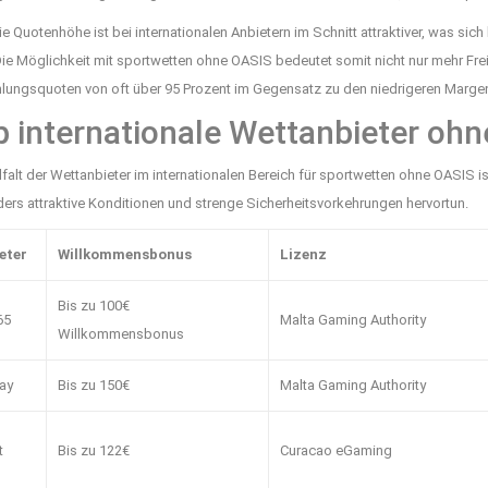
e Quotenhöhe ist bei internationalen Anbietern im Schnitt attraktiver, was sic
Die Möglichkeit mit sportwetten ohne OASIS bedeutet somit nicht nur mehr Fre
lungsquoten von oft über 95 Prozent im Gegensatz zu den niedrigeren Margen
p internationale Wettanbieter ohn
lfalt der Wettanbieter im internationalen Bereich für sportwetten ohne OASIS
ers attraktive Konditionen und strenge Sicherheitsvorkehrungen hervortun.
eter
Willkommensbonus
Lizenz
Bis zu 100€
65
Malta Gaming Authority
Willkommensbonus
ay
Bis zu 150€
Malta Gaming Authority
t
Bis zu 122€
Curacao eGaming