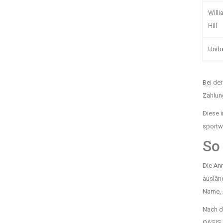
Willi
Hill
Unib
Bei de
Zahlun
Diese 
sportw
So
Die An
auslän
Name, A
Nach d
OASIS 