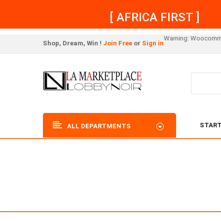
[ AFRICA FIRST ]
Warning: Woocommer
Shop, Dream, Win !
Join Free
or
Sign in
START
ALL DEPARTMENTS
Sportwetten Ohn
Home