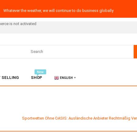
Whatever the weather, we will continue to do business globally
ce is not activated
 SELLING
SHOP
ENGLISH
▼
e OASIS: Ausländische Anbieter Rech
Spiele
Sportwetten Ohne OASIS: Ausländische Anbieter Rechtmäßig V