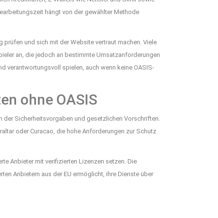
 Bearbeitungszeit hängt von der gewählter Methode
 prüfen und sich mit der Website vertraut machen. Viele
pieler an, die jedoch an bestimmte Umsatzanforderungen
nd verantwortungsvoll spielen, auch wenn keine OASIS-
tten ohne OASIS
 der Sicherheitsvorgaben und gesetzlichen Vorschriften.
braltar oder Curacao, die hohe Anforderungen zur Schutz
te Anbieter mit verifizierten Lizenzen setzen. Die
erten Anbietern aus der EU ermöglicht, ihre Dienste über