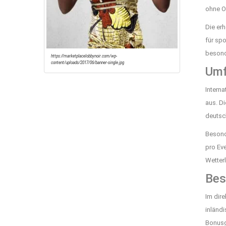
ohne O
Die erh
für spo
besonde
https://marketplacelobbynoir.com/wp-
content/uploads/2017/06/banner-single.jpg
Umf
Intern
aus. D
deutsc
Besond
pro Ev
Wetter
Bes
Im dir
inländ
Bonusg