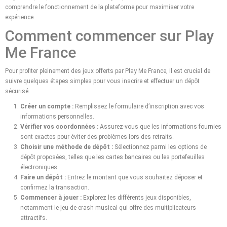
comprendre le fonctionnement de la plateforme pour maximiser votre
expérience.
Comment commencer sur Play
Me France
Pour profiter pleinement des jeux offerts par Play Me France, il est crucial de
suivre quelques étapes simples pour vous inscrire et effectuer un dépôt
sécurisé.
Créer un compte :
Remplissez le formulaire d’inscription avec vos
informations personnelles.
Vérifier vos coordonnées :
Assurez-vous que les informations fournies
sont exactes pour éviter des problèmes lors des retraits.
Choisir une méthode de dépôt :
Sélectionnez parmi les options de
dépôt proposées, telles que les cartes bancaires ou les portefeuilles
électroniques.
Faire un dépôt :
Entrez le montant que vous souhaitez déposer et
confirmez la transaction.
Commencer à jouer :
Explorez les différents jeux disponibles,
notamment le jeu de crash musical qui offre des multiplicateurs
attractifs.