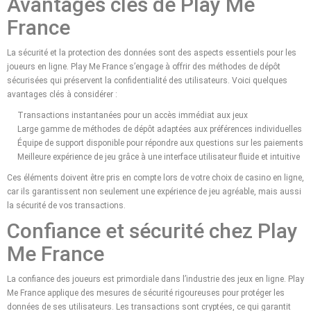
Avantages clés de Play Me
France
La sécurité et la protection des données sont des aspects essentiels pour les
joueurs en ligne. Play Me France s’engage à offrir des méthodes de dépôt
sécurisées qui préservent la confidentialité des utilisateurs. Voici quelques
avantages clés à considérer :
Transactions instantanées pour un accès immédiat aux jeux
Large gamme de méthodes de dépôt adaptées aux préférences individuelles
Équipe de support disponible pour répondre aux questions sur les paiements
Meilleure expérience de jeu grâce à une interface utilisateur fluide et intuitive
Ces éléments doivent être pris en compte lors de votre choix de casino en ligne,
car ils garantissent non seulement une expérience de jeu agréable, mais aussi
la sécurité de vos transactions.
Confiance et sécurité chez Play
Me France
La confiance des joueurs est primordiale dans l’industrie des jeux en ligne. Play
Me France applique des mesures de sécurité rigoureuses pour protéger les
données de ses utilisateurs. Les transactions sont cryptées, ce qui garantit