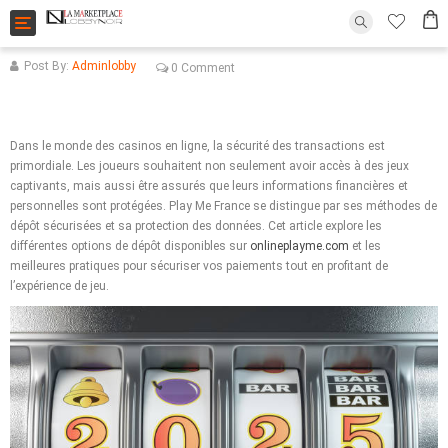
Toggle
navigation
Post By:
Adminlobby
0 Comment
Dans le monde des casinos en ligne, la sécurité des transactions est
primordiale. Les joueurs souhaitent non seulement avoir accès à des jeux
captivants, mais aussi être assurés que leurs informations financières et
personnelles sont protégées. Play Me France se distingue par ses méthodes de
dépôt sécurisées et sa protection des données. Cet article explore les
différentes options de dépôt disponibles sur
onlineplayme.com
et les
meilleures pratiques pour sécuriser vos paiements tout en profitant de
l’expérience de jeu.