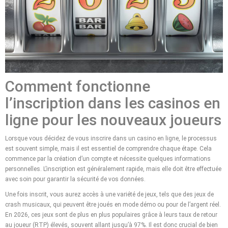
Comment fonctionne
l’inscription dans les casinos en
ligne pour les nouveaux joueurs
Lorsque vous décidez de vous inscrire dans un casino en ligne, le processus
est souvent simple, mais il est essentiel de comprendre chaque étape. Cela
commence par la création d’un compte et nécessite quelques informations
personnelles. L’inscription est généralement rapide, mais elle doit être effectuée
avec soin pour garantir la sécurité de vos données.
Une fois inscrit, vous aurez accès à une variété de jeux, tels que des jeux de
crash musicaux, qui peuvent être joués en mode démo ou pour de l’argent réel.
En 2026, ces jeux sont de plus en plus populaires grâce à leurs taux de retour
au joueur (RTP) élevés, souvent allant jusqu’à 97%. Il est donc crucial de bien