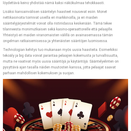
löydettävä keino yhdistää nämä kaksi näkökulmaa tehokkaasti.
Lisäksi kansainvälisen sääntelyn haasteet nousevat esiin. Monet
nettikasinoita toimivat useilla eri markkinoilla, ja eri maiden
sääntelyjärjestelmät voivat olla ristiriidassa keskenään. Tämä tekee
tilanneesta monimutkaisen sekä kasino-operaattoreille että pelaajille.
Yhteistyö eri maiden viranomaisten välillä on avainasemassa tämän
ongelman ratkaisemisessa ja yhtenäisten sääntöjen luomisessa.
Technologian kehitys tuo mukanaan myös uusia haasteita. Esimerkiksi
tekoäly ja big data voivat parantaa pelaajien kokemusta ja turvallisuutta,
mutta ne vaativat myös uusia sääntöjä ja käytäntöjä. Sääntelyelinten on
pysyttävä ajan tasalla näiden muutosten kanssa, jotta pelaajat saavat
parhaan mahdollisen kokemuksen ja suojan.