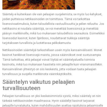
Sääntely ei kuitenkaan ole vain pelaajien suojelemista; se myös luo kehykset,
joiden puitteissa nettikasinoiden on toimittava. Tämä voi tarkoittaa
lisenssivaatimuksia, kuten taloudellista vastuullisuutta ja pelien reiluutta. Jos
nettikasino ei noudata sääntöjä, se voi menettää lisenssinsä ja menettää
pääsyn markkinoille, mikä tuo mukanaan taloudellisia seurauksia. Esimerkiksi
lisensoidut kasinot, kuten Spinboss, noudattavat tiukkoja sääntöjä
tarjotakseen turvallista ja luotettavaa pelikokemusta.
Nettikasinoiden sääntelyä tarkastellaan usein myös kansainvälisesti. Monet
kasinot hankkivat lisenssejä maista, joissa säännökset ovat suotuisampia.
Tämä tarkoittaa, että pelaajat voivat löytää eri sääntelyalueilla toimivia
kasinoita, mikä tuo mukanaan haasteita niin pelaajille kuin viranomaisillekin.
Kansainvälinen yhteistyö on siis keskeistä, jotta voidaan taata pelaajien
turvallisuus ja suojella markkinoita väärinkäytöksiltä.
Sääntelyn vaikutus pelaajien
turvallisuuteen
Pelaajien turvallisuus on yksi keskeisimmistä syistä, miksi sääntely on niin
tärkeää nettikasinoiden maailmassa. Hyvin säädellyt kasinot tarjoavat
pelaajille turvatakuita, kuten mahdollisuuden asettaa rajoituksia pelaamiselle