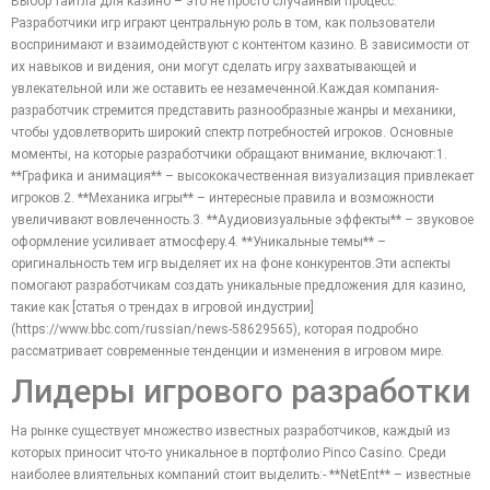
Выбор тайтла для казино – это не просто случайный процесс.
Разработчики игр играют центральную роль в том, как пользователи
воспринимают и взаимодействуют с контентом казино. В зависимости от
их навыков и видения, они могут сделать игру захватывающей и
увлекательной или же оставить ее незамеченной.Каждая компания-
разработчик стремится представить разнообразные жанры и механики,
чтобы удовлетворить широкий спектр потребностей игроков. Основные
моменты, на которые разработчики обращают внимание, включают:1.
**Графика и анимация** – высококачественная визуализация привлекает
игроков.2. **Механика игры** – интересные правила и возможности
увеличивают вовлеченность.3. **Аудиовизуальные эффекты** – звуковое
оформление усиливает атмосферу.4. **Уникальные темы** –
оригинальность тем игр выделяет их на фоне конкурентов.Эти аспекты
помогают разработчикам создать уникальные предложения для казино,
такие как [статья о трендах в игровой индустрии]
(https://www.bbc.com/russian/news-58629565), которая подробно
рассматривает современные тенденции и изменения в игровом мире.
Лидеры игрового разработки
На рынке существует множество известных разработчиков, каждый из
которых приносит что-то уникальное в портфолио Pinco Casino. Среди
наиболее влиятельных компаний стоит выделить:- **NetEnt** – известные