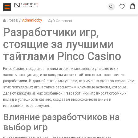
Toggle
navigation
Post By:
Adminlobby
0 Comment
Разработчики игр,
стоящие за лучшими
тайтлами Pinco Casino
Pinco Casino предлагает своим игрокам множество уникальных и
захватывающих игр, и за каждым из этих тайтлов стоят талантливые
разработчики. В данной статье мы узнаем, кто именно стоит за созданием
этих популярных игр, а также рассмотрим ключевые аспекты, которые
делают каждую из них особенной. Разработчики игр вносят огромный
вклад в успешность казино, создавая высококачественные и
инновационные продукты.
Влияние разработчиков на
выбор игр