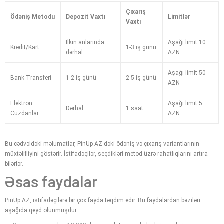
Çıxarış
Ödəniş Metodu
Depozit Vaxtı
Limitlər
Vaxtı
İlkin anlarında
Aşağı limit 10
Kredit/Kart
1-3 iş günü
dərhal
AZN
Aşağı limit 50
Bank Transferi
1-2 iş günü
2-5 iş günü
AZN
Elektron
Aşağı limit 5
Dərhal
1 saat
Cüzdanlar
AZN
Bu cədvəldəki məlumatlar, PinUp AZ-dəki ödəniş və çıxarış variantlarının
müxtəlifliyini göstərir. İstifadəçilər, seçdikləri metod üzrə rahatlıqlarını artıra
bilərlər.
Əsas faydalar
PinUp AZ, istifadəçilərə bir çox fayda təqdim edir. Bu faydalardan bəziləri
aşağıda qeyd olunmuşdur: