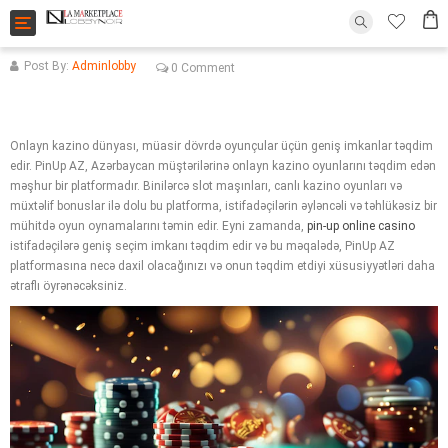
Toggle
navigation
Post By:
Adminlobby
0 Comment
Onlayn kazino dünyası, müasir dövrdə oyunçular üçün geniş imkanlar təqdim
edir. PinUp AZ, Azərbaycan müştərilərinə onlayn kazino oyunlarını təqdim edən
məşhur bir platformadır. Binilərcə slot maşınları, canlı kazino oyunları və
müxtəlif bonuslar ilə dolu bu platforma, istifadəçilərin əyləncəli və təhlükəsiz bir
mühitdə oyun oynamalarını təmin edir. Eyni zamanda,
pin-up online casino
istifadəçilərə geniş seçim imkanı təqdim edir və bu məqalədə, PinUp AZ
platformasına necə daxil olacağınızı və onun təqdim etdiyi xüsusiyyətləri daha
ətraflı öyrənəcəksiniz.