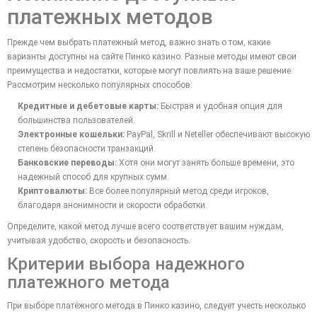
платежных методов
Прежде чем выбрать платежный метод, важно знать о том, какие
варианты доступны на сайте Пинко казино. Разные методы имеют свои
преимущества и недостатки, которые могут повлиять на ваше решение.
Рассмотрим несколько популярных способов:
Кредитные и дебетовые карты:
Быстрая и удобная опция для
большинства пользователей.
Электронные кошельки:
PayPal, Skrill и Neteller обеспечивают высокую
степень безопасности транзакций.
Банковские переводы:
Хотя они могут занять больше времени, это
надежный способ для крупных сумм.
Криптовалюты:
Все более популярный метод среди игроков,
благодаря анонимности и скорости обработки.
Определите, какой метод лучше всего соответствует вашим нуждам,
учитывая удобство, скорость и безопасность.
Критерии выбора надежного
платежного метода
При выборе платёжного метода в Пинко казино, следует учесть несколько