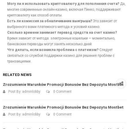
Могу ли я использовать криптовалюту для пополнения счета?
Да,
многие современные онлайн-казино, включая Пинко, поддерживают
криптовалюту как способ оплаты.
Есть ли комиссия за обналичивание выигрыша?
Это зависит от
выбранного вами платежного метода и условий казино.
Сколько времени занимает перевод средств на счет казино?
Время зависит от метода: электронные кошельки — моментально,
банковские переводы могут занять несколько дней.
Что делать, если возникла проблема с платежом?
Следует
связаться со службой поддержки казино для решения проблем с
транзакциями.
RELATED NEWS
Zrozumienie Warunków Promocji Bonusów Bez Depozytu Mostbet
Post By:
adminlobby
0 Comment
Zrozumienie Warunków Promocji Bonusów Bez Depozytu Mostbet
Post By:
adminlobby
0 Comment