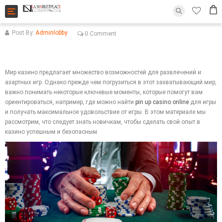
Toggle
navigation
Post By:
Adminlobby
0 Comment
Мир казино предлагает множество возможностей для развлечений и
азартных игр. Однако прежде чем погрузиться в этот захватывающий мир,
важно понимать некоторые ключевые моменты, которые помогут вам
ориентироваться, например, где можно найти
pin up casino online
для игры
и получать максимальное удовольствие от игры. В этом материале мы
рассмотрим, что следует знать новичкам, чтобы сделать свой опыт в
казино успешным и безопасным.