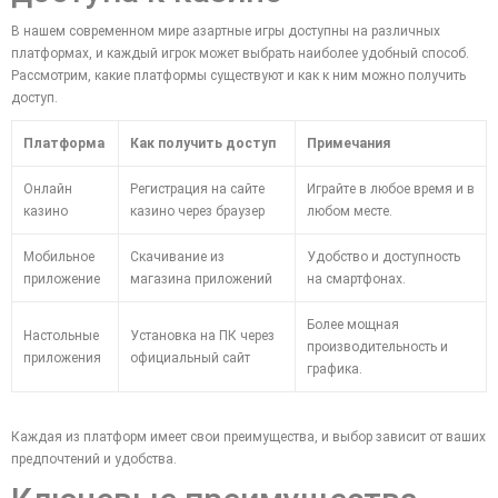
В нашем современном мире азартные игры доступны на различных
платформах, и каждый игрок может выбрать наиболее удобный способ.
Рассмотрим, какие платформы существуют и как к ним можно получить
доступ.
Платформа
Как получить доступ
Примечания
Онлайн
Регистрация на сайте
Играйте в любое время и в
казино
казино через браузер
любом месте.
Мобильное
Скачивание из
Удобство и доступность
приложение
магазина приложений
на смартфонах.
Более мощная
Настольные
Установка на ПК через
производительность и
приложения
официальный сайт
графика.
Каждая из платформ имеет свои преимущества, и выбор зависит от ваших
предпочтений и удобства.