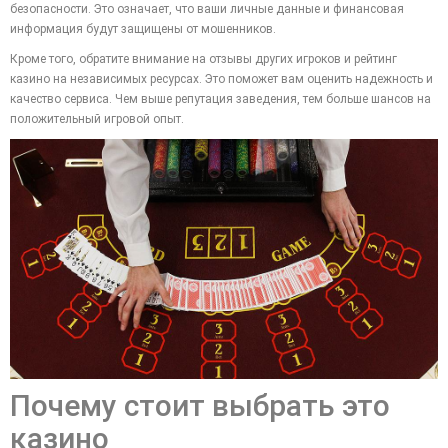
безопасности. Это означает, что ваши личные данные и финансовая
информация будут защищены от мошенников.
Кроме того, обратите внимание на отзывы других игроков и рейтинг
казино на независимых ресурсах. Это поможет вам оценить надежность и
качество сервиса. Чем выше репутация заведения, тем больше шансов на
положительный игровой опыт.
Почему стоит выбрать это
казино