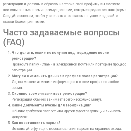
регистрации и должным образом настроив свой профиль, вы сможете
воспользоваться всеми преимуществами, которые предлагает платформа.
Следуйте советам, чтобы увеличить свои шансы на успех и сделайте
ставки более приятными.
Часто задаваемые вопросы
(FAQ)
Что делать, если я не получил подтверждение после
регистрации?
Проверьте папку «Спам» в электронной почте или повторите процесс
регистрации.
Могу ли я изменить данные в профиле после регистрации?
Да, вы можете изменить информацию в своем профиле в любое
время.
Сколько времени занимает регистрация?
Регистрация обычно занимает всего несколько минут.
Какие документы нужны для верификации?
Обычно требуется паспорт или другой удостоверяющий личность
документ.
Как восстановить пароль?
Используйте функцию восстановления пароля на странице входа.