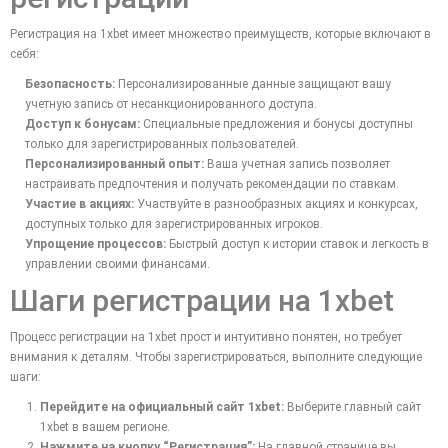
Регистрация на 1xbet имеет множество преимуществ, которые включают в
себя:
Безопасность:
Персонализированные данные защищают вашу
учетную запись от несанкционированного доступа.
Доступ к бонусам:
Специальные предложения и бонусы доступны
только для зарегистрированных пользователей.
Персонализированный опыт:
Ваша учетная запись позволяет
настраивать предпочтения и получать рекомендации по ставкам.
Участие в акциях:
Участвуйте в разнообразных акциях и конкурсах,
доступных только для зарегистрированных игроков.
Упрощение процессов:
Быстрый доступ к истории ставок и легкость в
управлении своими финансами.
Шаги регистрации на 1xbet
Процесс регистрации на 1xbet прост и интуитивно понятен, но требует
внимания к деталям. Чтобы зарегистрироваться, выполните следующие
шаги:
Перейдите на официальный сайт 1xbet:
Выберите главный сайт
1xbet в вашем регионе.
Нажмите на кнопку “Регистрация”:
На главной странице вы