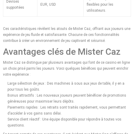
Devises
EUR, USD
flexibles pour les
supportées
utilisateurs.
Ces caractéristiques révèlent les atouts de Mister Caz, offrant aux joueurs une
expérience de jeu fluide et satisfaisante. Chacune de ces fonctionnalités
contribue à créer un environnement de jeu captivant et sécurisé.
Avantages clés de Mister Caz
Mister Caz se distingue par plusieurs avantages qui font de ce casino en ligne
un choix prisé parmi les joueurs. Voici quelques bénéfices qui peuvent enrichir
votre expérience :
Large sélection de jeux : Des machines à sous aux jeux de table, il y en a
pour tous les goûts.
Bonus attractifs : Les nouveaux joueurs peuvent bénéficier de promotions
généreuses pour maximiser leurs dépôts.
Paiements rapides : Les retraits sont traités rapidement, vous permettant
d’accéder à vos gains sans délai.
Service client réactif : Une équipe disponible pour répondre à toutes vos
questions.