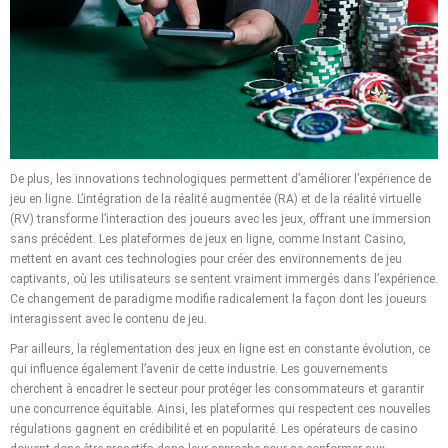
De plus, les innovations technologiques permettent d’améliorer l’expérience de
jeu en ligne. L’intégration de la réalité augmentée (RA) et de la réalité virtuelle
(RV) transforme l’interaction des joueurs avec les jeux, offrant une immersion
sans précédent. Les plateformes de jeux en ligne, comme Instant Casino,
mettent en avant ces technologies pour créer des environnements de jeu
captivants, où les utilisateurs se sentent vraiment immergés dans l’expérience.
Ce changement de paradigme modifie radicalement la façon dont les joueurs
interagissent avec le contenu de jeu.
Par ailleurs, la réglementation des jeux en ligne est en constante évolution, ce
qui influence également l’avenir de cette industrie. Les gouvernements
cherchent à encadrer le secteur pour protéger les consommateurs et garantir
une concurrence équitable. Ainsi, les plateformes qui respectent ces nouvelles
régulations gagnent en crédibilité et en popularité. Les opérateurs de casino