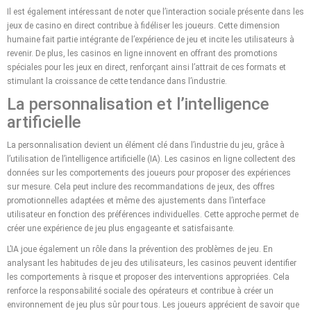
Il est également intéressant de noter que l’interaction sociale présente dans les
jeux de casino en direct contribue à fidéliser les joueurs. Cette dimension
humaine fait partie intégrante de l’expérience de jeu et incite les utilisateurs à
revenir. De plus, les casinos en ligne innovent en offrant des promotions
spéciales pour les jeux en direct, renforçant ainsi l’attrait de ces formats et
stimulant la croissance de cette tendance dans l’industrie.
La personnalisation et l’intelligence
artificielle
La personnalisation devient un élément clé dans l’industrie du jeu, grâce à
l’utilisation de l’intelligence artificielle (IA). Les casinos en ligne collectent des
données sur les comportements des joueurs pour proposer des expériences
sur mesure. Cela peut inclure des recommandations de jeux, des offres
promotionnelles adaptées et même des ajustements dans l’interface
utilisateur en fonction des préférences individuelles. Cette approche permet de
créer une expérience de jeu plus engageante et satisfaisante.
L’IA joue également un rôle dans la prévention des problèmes de jeu. En
analysant les habitudes de jeu des utilisateurs, les casinos peuvent identifier
les comportements à risque et proposer des interventions appropriées. Cela
renforce la responsabilité sociale des opérateurs et contribue à créer un
environnement de jeu plus sûr pour tous. Les joueurs apprécient de savoir que