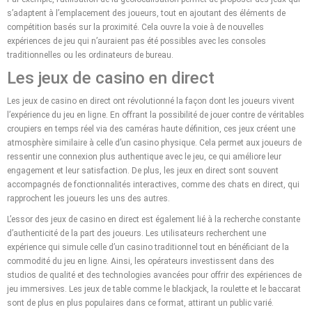
s’adaptent à l’emplacement des joueurs, tout en ajoutant des éléments de
compétition basés sur la proximité. Cela ouvre la voie à de nouvelles
expériences de jeu qui n’auraient pas été possibles avec les consoles
traditionnelles ou les ordinateurs de bureau.
Les jeux de casino en direct
Les jeux de casino en direct ont révolutionné la façon dont les joueurs vivent
l’expérience du jeu en ligne. En offrant la possibilité de jouer contre de véritables
croupiers en temps réel via des caméras haute définition, ces jeux créent une
atmosphère similaire à celle d’un casino physique. Cela permet aux joueurs de
ressentir une connexion plus authentique avec le jeu, ce qui améliore leur
engagement et leur satisfaction. De plus, les jeux en direct sont souvent
accompagnés de fonctionnalités interactives, comme des chats en direct, qui
rapprochent les joueurs les uns des autres.
L’essor des jeux de casino en direct est également lié à la recherche constante
d’authenticité de la part des joueurs. Les utilisateurs recherchent une
expérience qui simule celle d’un casino traditionnel tout en bénéficiant de la
commodité du jeu en ligne. Ainsi, les opérateurs investissent dans des
studios de qualité et des technologies avancées pour offrir des expériences de
jeu immersives. Les jeux de table comme le blackjack, la roulette et le baccarat
sont de plus en plus populaires dans ce format, attirant un public varié.