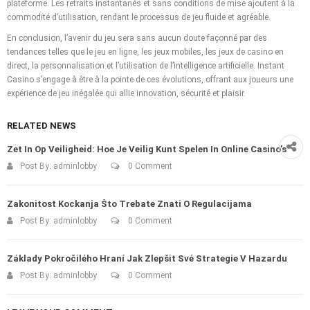
plateforme. Les retraits instantanés et sans conditions de mise ajoutent à la
commodité d’utilisation, rendant le processus de jeu fluide et agréable.
En conclusion, l’avenir du jeu sera sans aucun doute façonné par des
tendances telles que le jeu en ligne, les jeux mobiles, les jeux de casino en
direct, la personnalisation et l’utilisation de l’intelligence artificielle. Instant
Casino s’engage à être à la pointe de ces évolutions, offrant aux joueurs une
expérience de jeu inégalée qui allie innovation, sécurité et plaisir.
RELATED NEWS
Zet In Op Veiligheid: Hoe Je Veilig Kunt Spelen In Online Casino’s
Post By:
adminlobby
0 Comment
Zakonitost Kockanja Što Trebate Znati O Regulacijama
Post By:
adminlobby
0 Comment
Základy Pokročilého Hraní Jak Zlepšit Své Strategie V Hazardu
Post By:
adminlobby
0 Comment