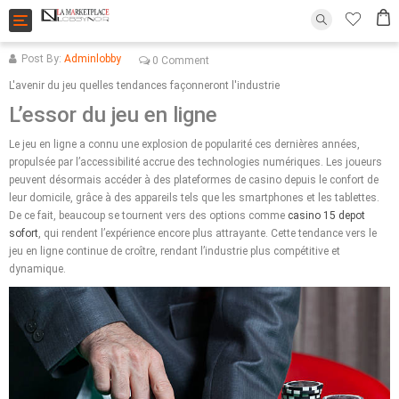
Toggle
navigation
Post By:
Adminlobby
0 Comment
L'avenir du jeu quelles tendances façonneront l'industrie
L’essor du jeu en ligne
Le jeu en ligne a connu une explosion de popularité ces dernières années,
propulsée par l’accessibilité accrue des technologies numériques. Les joueurs
peuvent désormais accéder à des plateformes de casino depuis le confort de
leur domicile, grâce à des appareils tels que les smartphones et les tablettes.
De ce fait, beaucoup se tournent vers des options comme
casino 15 depot
sofort
, qui rendent l’expérience encore plus attrayante. Cette tendance vers le
jeu en ligne continue de croître, rendant l’industrie plus compétitive et
dynamique.