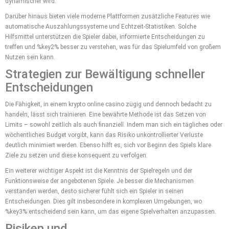
dynamischer wird.
Darüber hinaus bieten viele moderne Plattformen zusätzliche Features wie
automatische Auszahlungssysteme und Echtzeit-Statistiken. Solche
Hilfsmittel unterstützen die Spieler dabei, informierte Entscheidungen zu
treffen und %key2% besser zu verstehen, was für das Spielumfeld von großem
Nutzen sein kann.
Strategien zur Bewältigung schneller
Entscheidungen
Die Fähigkeit, in einem krypto online casino zügig und dennoch bedacht zu
handeln, lässt sich trainieren. Eine bewährte Methode ist das Setzen von
Limits – sowohl zeitlich als auch finanziell. Indem man sich ein tägliches oder
wöchentliches Budget vorgibt, kann das Risiko unkontrollierter Verluste
deutlich minimiert werden. Ebenso hilft es, sich vor Beginn des Spiels klare
Ziele zu setzen und diese konsequent zu verfolgen.
Ein weiterer wichtiger Aspekt ist die Kenntnis der Spielregeln und der
Funktionsweise der angebotenen Spiele. Je besser die Mechanismen
verstanden werden, desto sicherer fühlt sich ein Spieler in seinen
Entscheidungen. Dies gilt insbesondere in komplexen Umgebungen, wo
%key3% entscheidend sein kann, um das eigene Spielverhalten anzupassen.
Risiken und