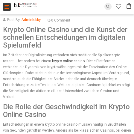
Toggle
navigation
Post By:
Adminlobby
0 Comment
Krypto Online Casino und die Kunst der
schnellen Entscheidungen im digitalen
Spielumfeld
Im Zeitalter der Digitalisierung verändern sich traditionelle Spielkonzepte
rasant – besonders bei einem
krypto online casino
. Diese Plattformen
verbinden die Dynamik von Kryptowährungen mit der Faszination des Online-
Glücksspiels. Dabei steht nicht nur der technologische Aspekt im Vordergrund,
sondern auch die Fähigkeit der Spieler, schnelle und dennoch überlegte
Entscheidungen zu treffen. In der Welt der digitalen Casinomöglichkeiten prägt
die Schnelligkeit der Aktionen oft den Unterschied zwischen Gewinn und
Verlust.
Die Rolle der Geschwindigkeit im Krypto
Online Casino
Entscheidungen in einem krypto online casino müssen häufig in Bruchteilen
von Sekunden getroffen werden. Anders als bei klassischen Casinos, bei denen