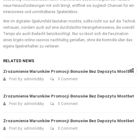
neue Herausforderungen mit sich bringt, eröffnet sie zugleich Chancen für ein
intensiveres und unmittelbares Spielerlebnis.
Wer im digitalen Spielumfeld bestehen möchte, sollte nicht nur auf die Technik
vertrauen, sondern auch auf eine durchdachte Herangehensweise, die sowohl
Tempo als auch Bedacht berücksichtigt. Nur so lässt sich die Faszination
eines krypto online casinos nachhaltig genießen, ohne die Kontrolle über das
eigene Spielverhalten zu verlieren.
RELATED NEWS
Zrozumienie Warunków Promocji Bonusów Bez Depozytu Mostbet
Post By:
adminlobby
0 Comment
Zrozumienie Warunków Promocji Bonusów Bez Depozytu Mostbet
Post By:
adminlobby
0 Comment
Zrozumienie Warunków Promocji Bonusów Bez Depozytu Mostbet
Post By:
adminlobby
0 Comment