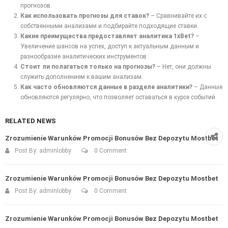
прогнозов.
Как использовать прогнозы для ставок?
– Сравнивайте их с
собственными анализами и подбирайте подходящие ставки.
Какие преимущества предоставляет аналитика 1xBet?
–
Увеличение шансов на успех, доступ к актуальным данным и
разнообразие аналитических инструментов.
Стоит ли полагаться только на прогнозы?
– Нет, они должны
служить дополнением к вашим анализам.
Как часто обновляются данные в разделе аналитики?
– Данные
обновляются регулярно, что позволяет оставаться в курсе событий.
RELATED NEWS
Zrozumienie Warunków Promocji Bonusów Bez Depozytu Mostbet
Post By:
adminlobby
0 Comment
Zrozumienie Warunków Promocji Bonusów Bez Depozytu Mostbet
Post By:
adminlobby
0 Comment
Zrozumienie Warunków Promocji Bonusów Bez Depozytu Mostbet