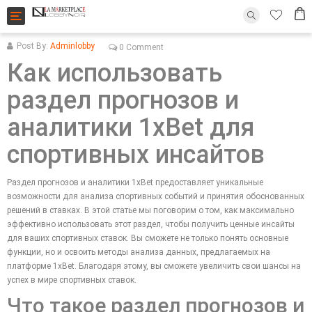
Toggle
navigation
Post By:
Adminlobby
0 Comment
Как использовать
раздел прогнозов и
аналитики 1xBet для
спортивных инсайтов
Раздел прогнозов и аналитики 1xBet предоставляет уникальные
возможности для анализа спортивных событий и принятия обоснованных
решений в ставках. В этой статье мы поговорим о том, как максимально
эффективно использовать этот раздел, чтобы получить ценные инсайты
для ваших спортивных ставок. Вы сможете не только понять основные
функции, но и освоить методы анализа данных, предлагаемых на
платформе 1xBet. Благодаря этому, вы сможете увеличить свои шансы на
успех в мире спортивных ставок.
Что такое раздел прогнозов и