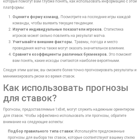
которые помогут вам глубже понять, как использовать информацию с этой
платформы:
Оцените форму команд.
Посмотрите на последние игры каждой
команды, чтобы выявить текущие тенденции.
Изучите индивидуальные показатели игроков.
Статистика
игроков может сильно повлиять на результат матча.
Учитывайте внешние факторы.
Травмы, погода и место
проведения матча также могут оказать значительное влияние.
Сравните коэффициенты различных букмекеров.
Это поможет
вам понять, какие исходы считаются наиболее вероятными.
Следуя этим шагам, вы сможете более точно прогнозировать результаты и
минимизировать риски во время ставок.
Как использовать прогнозы
для ставок?
Прогнозы, предоставляемые 1xBet, могут служить надежным ориентиром
для ставок. Чтобы эффективно использовать эти прогнозы, обратите
внимание на следующие аспекты:
Подбор правильного типа ставки:
Используйте предложенные
прогнозы для выбора тех ставок, которые соответствуют вашему стилю