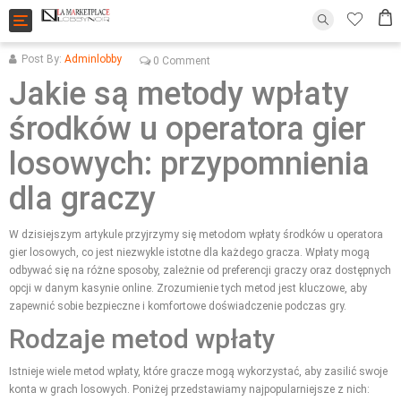
Toggle
navigation
Post By:
Adminlobby
0 Comment
Jakie są metody wpłaty
środków u operatora gier
losowych: przypomnienia
dla graczy
W dzisiejszym artykule przyjrzymy się metodom wpłaty środków u operatora
gier losowych, co jest niezwykle istotne dla każdego gracza. Wpłaty mogą
odbywać się na różne sposoby, zależnie od preferencji graczy oraz dostępnych
opcji w danym kasynie online. Zrozumienie tych metod jest kluczowe, aby
zapewnić sobie bezpieczne i komfortowe doświadczenie podczas gry.
Rodzaje metod wpłaty
Istnieje wiele metod wpłaty, które gracze mogą wykorzystać, aby zasilić swoje
konta w grach losowych. Poniżej przedstawiamy najpopularniejsze z nich: