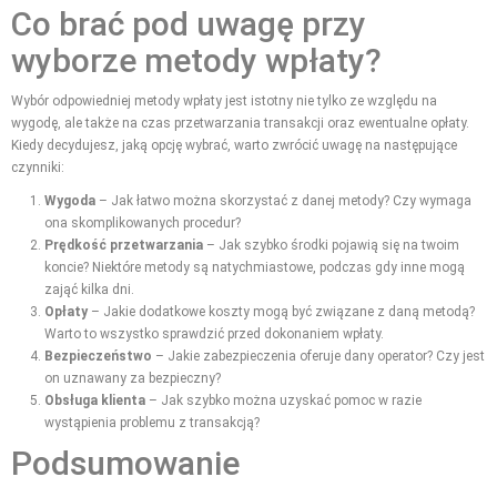
Co brać pod uwagę przy
wyborze metody wpłaty?
Wybór odpowiedniej metody wpłaty jest istotny nie tylko ze względu na
wygodę, ale także na czas przetwarzania transakcji oraz ewentualne opłaty.
Kiedy decydujesz, jaką opcję wybrać, warto zwrócić uwagę na następujące
czynniki:
Wygoda
– Jak łatwo można skorzystać z danej metody? Czy wymaga
ona skomplikowanych procedur?
Prędkość przetwarzania
– Jak szybko środki pojawią się na twoim
koncie? Niektóre metody są natychmiastowe, podczas gdy inne mogą
zająć kilka dni.
Opłaty
– Jakie dodatkowe koszty mogą być związane z daną metodą?
Warto to wszystko sprawdzić przed dokonaniem wpłaty.
Bezpieczeństwo
– Jakie zabezpieczenia oferuje dany operator? Czy jest
on uznawany za bezpieczny?
Obsługa klienta
– Jak szybko można uzyskać pomoc w razie
wystąpienia problemu z transakcją?
Podsumowanie