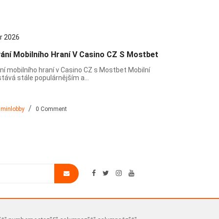
pr 2026
ání Mobilního Hraní V Casino CZ S Mostbet
í mobilního hraní v Casino CZ s Mostbet Mobilní
stává stále populárnějším a...
minlobby
0 Comment