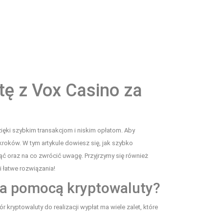
tę z Vox Casino za
zięki szybkim transakcjom i niskim opłatom. Aby
roków. W tym artykule dowiesz się, jak szybko
jąć oraz na co zwrócić uwagę. Przyjrzymy się również
i łatwe rozwiązania!
za pomocą kryptowaluty?
r kryptowaluty do realizacji wypłat ma wiele zalet, które