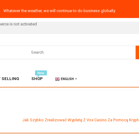
Whatever the weather, we will continue to do business globally
ce is not activated
 SELLING
SHOP
ENGLISH
▼
izować Wypłatę Z Vox Casino Za Pom
Casino
Jak Szybko Zrealizować Wypłatę Z Vox Casino Za Pomocą Krypt