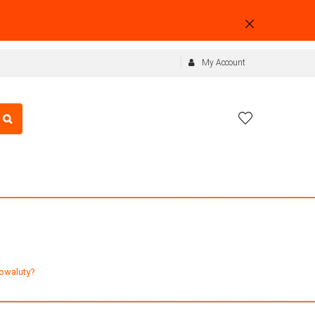
My Account
ocą Kryptowaluty?
owaluty?