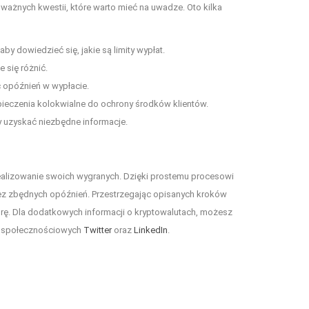
 ważnych kwestii, które warto mieć na uwadze. Oto kilka
y dowiedzieć się, jakie są limity wypłat.
 się różnić.
ć opóźnień w wypłacie.
eczenia kolokwialne do ochrony środków klientów.
y uzyskać niezbędne informacje.
ealizowanie swoich wygranych. Dzięki prostemu procesowi
bez zbędnych opóźnień. Przestrzegając opisanych kroków
rę. Dla dodatkowych informacji o kryptowalutach, możesz
ch społecznościowych
Twitter
oraz
LinkedIn
.