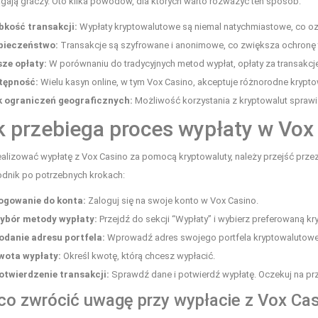
ągają graczy. Oto kilka powodów, dla których warto rozważyć ten sposób:
bkość transakcji:
Wypłaty kryptowalutowe są niemal natychmiastowe, co oz
pieczeństwo:
Transakcje są szyfrowane i anonimowe, co zwiększa ochronę
sze opłaty:
W porównaniu do tradycyjnych metod wypłat, opłaty za transakcj
tępność:
Wielu kasyn online, w tym Vox Casino, akceptuje różnorodne krypto
k ograniczeń geograficznych:
Możliwość korzystania z kryptowalut sprawi
k przebiega proces wypłaty w Vox
ealizować wypłatę z Vox Casino za pomocą kryptowaluty, należy przejść przez
dnik po potrzebnych krokach:
ogowanie do konta:
Zaloguj się na swoje konto w Vox Casino.
ybór metody wypłaty:
Przejdź do sekcji “Wypłaty” i wybierz preferowaną kr
odanie adresu portfela:
Wprowadź adres swojego portfela kryptowalutoweg
wota wypłaty:
Określ kwotę, którą chcesz wypłacić.
otwierdzenie transakcji:
Sprawdź dane i potwierdź wypłatę. Oczekuj na pr
co zwrócić uwagę przy wypłacie z Vox Ca