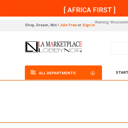
[ AFRICA FIRST ]
Warning: Woocommer
Shop, Dream, Win !
Join Free
or
Sign in
START
ALL DEPARTMENTS
Jak Szybko Zreal
Home