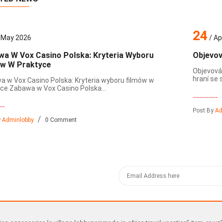
24
 May 2026
/ A
a W Vox Casino Polska: Kryteria Wyboru
Objevov
ów W Praktyce
Objevován
hraní se 
 w Vox Casino Polska: Kryteria wyboru filmów w
ce Zabawa w Vox Casino Polska...
Post By
Ad
y
Adminlobby
0 Comment