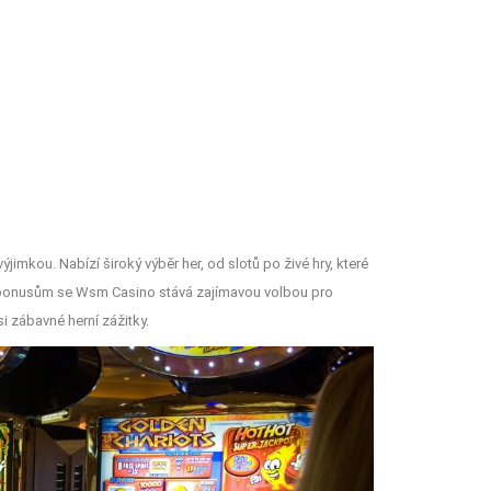
jimkou. Nabízí široký výběr her, od slotů po živé hry, které
 bonusům se Wsm Casino stává zajímavou volbou pro
si zábavné herní zážitky.