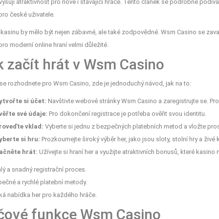
vyšují atraktivnost pro nové i stávající hráče. Tento článek se podrobně podívá
pro české uživatele.
v kasinu by mělo být nejen zábavné, ale také zodpovědné. Wsm Casino se zav
pro moderní online hraní velmi důležité.
k začít hrát v Wsm Casino
se rozhodnete pro Wsm Casino, zde je jednoduchý návod, jak na to:
ytvořte si účet:
Navštivte webové stránky Wsm Casino a zaregistrujte se. Proc
věřte své údaje:
Pro dokončení registrace je potřeba ověřit svou identitu.
roveďte vklad:
Vyberte si jednu z bezpečných platebních metod a vložte pros
yberte si hru:
Prozkoumejte široký výběr her, jako jsou sloty, stolní hry a živé 
ačněte hrát:
Užívejte si hraní her a využijte atraktivních bonusů, které kasino 
lý a snadný registrační proces.
ečné a rychlé platební metody.
ká nabídka her pro každého hráče.
íčové funkce Wsm Casino