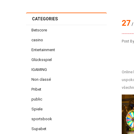
CATEGORIES
27
/
Betscore
casino
Post B
Entertainment
Glücksspiel
IGAMING
Online 
Non classé
uspoko
všechny
Pribet
public
Spiele
sportsbook
Supabet