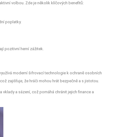
ktivní volbou. Zde je několik klíčových benefitů:
ní poplatky.
í pozitivní herní zážitek.
využívá moderní šifrovací technologie k ochraně osobních
což zajišťuje, že hráči mohou hrát bezpečně a s jistotou.
a vklady a sázení, což pomáhá chránit jejich finance a