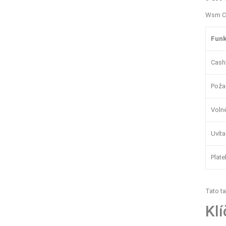
Wsm Cas
Fun
Cash
Poža
Voln
Uvít
Plat
Tato ta
Kl