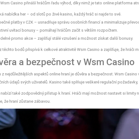
 Wsm Casino přináší hráčům řadu výhod, díky nimž je tato online platforma atra
ká nabídka her – od slotů po živé kasino, každý hráč si najde to své.
ečné platby v CZK – usnadňuje správu osobních financí a minimalizuje převod
ktivní uvítací bonusy – pomáhají hráčům začít s větším rozpočtem.
idelné promo akce – zajišťují stálé vzrušení a možnost získat další bonusy.
 těchto bodů přispívá k celkové atraktivitě Wsm Casino a zajišťuje, že hráči maj
věra a bezpečnost v Wsm Casino
 z nejdůležitějších aspektů online hraní je důvěra a bezpečnost. Wsm Casino 
čních údajů svých uživatelů. Kasino také splňuje veškeré regulační požadavky, 
nabízí také zodpovědný přístup k hraní. Hráči mají možnost nastavit si limity n
je, že hraní zůstane zábavou.