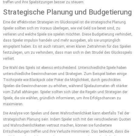
treffen und ihre Spielsitzungen besser zu steuern.
Strategische Planung und Budgetierung
Eine der effektivsten Strategien im Glücksspiel ist die strategische Planung.
Spieler sollten sich im Voraus überlegen, wie viel Geld sie bereit sind, zu
verlieren und welche Spiele sie spielen möchten. Diese Budgetierung verhindert,
dass Spieler impulsiv handeln und mehr ausgeben, als sie ursprünglich
eingeplant haben. Es ist auch ratsam, einen klaren Zeitrahmen für das Spielen
festzulegen, um zu verhindern, dass man sich in den Strudel des Glücksspiels
verliert.
Die Wahl des Spiels ist ebenso entscheidend. Unterschiedliche Spiele haben
unterschiedliche Gewinnchancen und Strategien. Zum Beispiel bieten einige
Tischspiele wie Blackjack oder Poker die Möglichkeit, durch geschicktes
Spielen die Gewinnchancen zu erhöhen, während Spielautomaten oft stärker
vom Zufall abhängen. Spieler sollten sich über die Regeln und Strategien der
Spiele, die sie wählen, gründlich informieren, um ihre Erfolgschancen zu
maximieren.
Die Analyse von Spielen und deren Wahrscheinlichkeit kann ebenfalls Teil der
strategischen Planung sein. Indem Spieler sich mit den verschiedenen Quoten
und Wahrscheinlichkeiten vertraut machen, können sie fundiertere
Entscheidungen treffen und ihre Verluste minimieren. Das bedeutet, dass die