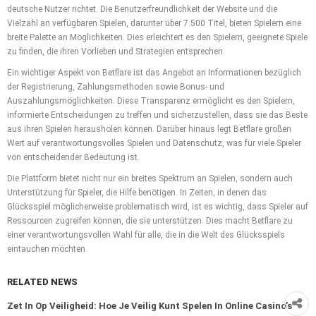
deutsche Nutzer richtet. Die Benutzerfreundlichkeit der Website und die
Vielzahl an verfügbaren Spielen, darunter über 7.500 Titel, bieten Spielern eine
breite Palette an Möglichkeiten. Dies erleichtert es den Spielern, geeignete Spiele
zu finden, die ihren Vorlieben und Strategien entsprechen.
Ein wichtiger Aspekt von Betflare ist das Angebot an Informationen bezüglich
der Registrierung, Zahlungsmethoden sowie Bonus- und
Auszahlungsmöglichkeiten. Diese Transparenz ermöglicht es den Spielern,
informierte Entscheidungen zu treffen und sicherzustellen, dass sie das Beste
aus ihren Spielen herausholen können. Darüber hinaus legt Betflare großen
Wert auf verantwortungsvolles Spielen und Datenschutz, was für viele Spieler
von entscheidender Bedeutung ist.
Die Plattform bietet nicht nur ein breites Spektrum an Spielen, sondern auch
Unterstützung für Spieler, die Hilfe benötigen. In Zeiten, in denen das
Glücksspiel möglicherweise problematisch wird, ist es wichtig, dass Spieler auf
Ressourcen zugreifen können, die sie unterstützen. Dies macht Betflare zu
einer verantwortungsvollen Wahl für alle, die in die Welt des Glücksspiels
eintauchen möchten.
RELATED NEWS
Zet In Op Veiligheid: Hoe Je Veilig Kunt Spelen In Online Casino’s