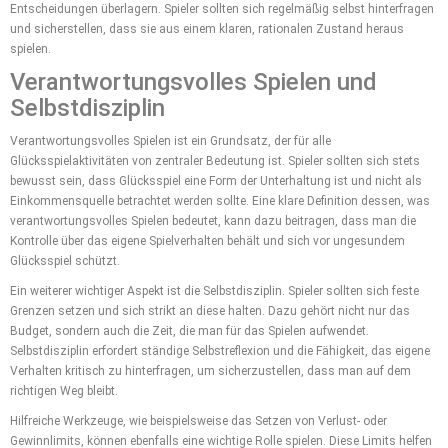
Entscheidungen überlagern. Spieler sollten sich regelmäßig selbst hinterfragen
und sicherstellen, dass sie aus einem klaren, rationalen Zustand heraus
spielen.
Verantwortungsvolles Spielen und
Selbstdisziplin
Verantwortungsvolles Spielen ist ein Grundsatz, der für alle
Glücksspielaktivitäten von zentraler Bedeutung ist. Spieler sollten sich stets
bewusst sein, dass Glücksspiel eine Form der Unterhaltung ist und nicht als
Einkommensquelle betrachtet werden sollte. Eine klare Definition dessen, was
verantwortungsvolles Spielen bedeutet, kann dazu beitragen, dass man die
Kontrolle über das eigene Spielverhalten behält und sich vor ungesundem
Glücksspiel schützt.
Ein weiterer wichtiger Aspekt ist die Selbstdisziplin. Spieler sollten sich feste
Grenzen setzen und sich strikt an diese halten. Dazu gehört nicht nur das
Budget, sondern auch die Zeit, die man für das Spielen aufwendet.
Selbstdisziplin erfordert ständige Selbstreflexion und die Fähigkeit, das eigene
Verhalten kritisch zu hinterfragen, um sicherzustellen, dass man auf dem
richtigen Weg bleibt.
Hilfreiche Werkzeuge, wie beispielsweise das Setzen von Verlust- oder
Gewinnlimits, können ebenfalls eine wichtige Rolle spielen. Diese Limits helfen