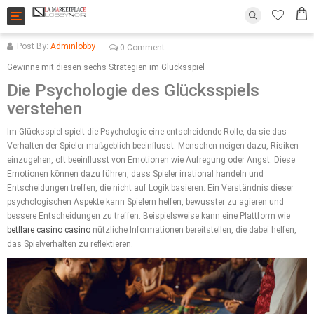
Toggle
navigation
Post By:
Adminlobby
0 Comment
Gewinne mit diesen sechs Strategien im Glücksspiel
Die Psychologie des Glücksspiels
verstehen
Im Glücksspiel spielt die Psychologie eine entscheidende Rolle, da sie das
Verhalten der Spieler maßgeblich beeinflusst. Menschen neigen dazu, Risiken
einzugehen, oft beeinflusst von Emotionen wie Aufregung oder Angst. Diese
Emotionen können dazu führen, dass Spieler irrational handeln und
Entscheidungen treffen, die nicht auf Logik basieren. Ein Verständnis dieser
psychologischen Aspekte kann Spielern helfen, bewusster zu agieren und
bessere Entscheidungen zu treffen. Beispielsweise kann eine Plattform wie
betflare casino casino
nützliche Informationen bereitstellen, die dabei helfen,
das Spielverhalten zu reflektieren.