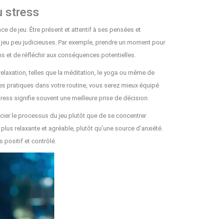
u stress
e de jeu. Être présent et attentif à ses pensées et
 de jeu peu judicieuses. Par exemple, prendre un moment pour
ns et de réfléchir aux conséquences potentielles.
relaxation, telles que la méditation, le yoga ou même de
 ces pratiques dans votre routine, vous serez mieux équipé
ress signifie souvent une meilleure prise de décision.
cier le processus du jeu plutôt que de se concentrer
 plus relaxante et agréable, plutôt qu’une source d’anxiété.
 positif et contrôlé.