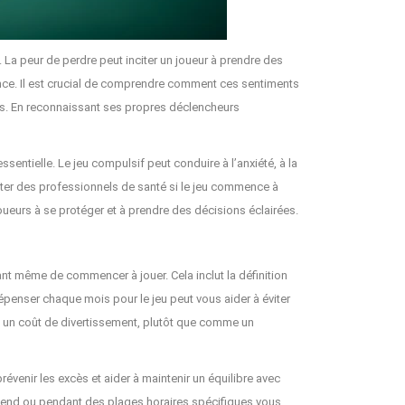
. La peur de perdre peut inciter un joueur à prendre des
ance. Il est crucial de comprendre comment ces sentiments
es. En reconnaissant ses propres déclencheurs
ssentielle. Le jeu compulsif peut conduire à l’anxiété, à la
lter des professionnels de santé si le jeu commence à
joueurs à se protéger et à prendre des décisions éclairées.
ant même de commencer à jouer. Cela inclut la définition
épenser chaque mois pour le jeu peut vous aider à éviter
e un coût de divertissement, plutôt que comme un
prévenir les excès et aider à maintenir un équilibre avec
ek-end ou pendant des plages horaires spécifiques vous