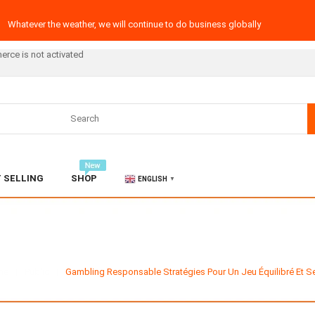
Whatever the weather, we will continue to do business globally
ce is not activated
 SELLING
SHOP
ENGLISH
▼
onsable Stratégies Pour Un Jeu Équil
me
Public
Gambling Responsable Stratégies Pour Un Jeu Équilibré Et Se