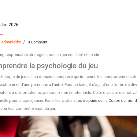
 Jun 2026
y
Adminlobby
0 Comment
g responsable stratégies pour un jeu équilibré et serein
prendre la psychologie du jeu
hologie du jeu est un domaine complexe qui influence les comportements des j
rablement d’une personne à l’autre. Pour certains, il s’agit d’une forme de div
atoire à des problèmes personnels ou émotionnels. Cette diversité de motivat
elle pour chaque joueur. Par ailleurs, des
sites de paris sur la Coupe du mon
iorer leur compréhension du jeu.