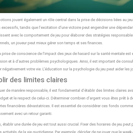
tions jouent également un rôle central dans la prise de décisions liées au jeu
 excessifs, tandis que l’excitation d’une victoire peut engendrer une dépend
gissent avec le comportement de jeu pour élaborer des stratégies responsabl
nnels, un joueur peut mieux gérer son temps et ses finances.
la prise de conscience de l’impact des jeux de hasard sur la santé mentale est e
sion et à d’autres problèmes psychologiques. Ainsi, il est important de consu
r négativement votre vie. L’éducation sur la psychologie du jeu peut aider les 
lir des limites claires
uer de manière responsable, il est fondamental d’établir des limites claires av
dget et le respect de celui-ci. Déterminer combien d’argent vous êtes prêt à d
rtes financières dévastatrices. Il est essentiel de considérer ces fonds comm
ssement avec un retour garanti.
, établir une durée de jeu est tout aussi crucial. Fixer des horaires de jeu peut 
s activités de la vie quotidienne. Par exemple, décider de ne jouer que le we