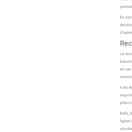
permett
En outr
émotio
d’autre
Rec
La rec
besoin 
en cas 
conscie
Il est 
respon
préocc
Enfin, 
lignes 
une éta