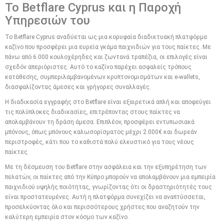
Το Betflare Cyprus και η Παροχή
Υπηρεσιών του
Το Betflare Cyprus αναδύεται ως μια κορυφαία διαδικτυακή πλατφόρμα
καζίνο που προσφέρει μια ευρεία γκάμα παιχνιδιών για τους παίκτες. Με
πάνω από 6.000 κουλοχέρηδες και ζωντανά τραπέζια, οι επιλογές είναι
σχεδόν απεριόριστες. Αυτό το καζίνο παρέχει ασφαλείς τρόπους
κατάθεσης, συμπεριλαμβανομένων κρυπτονομισμάτων και e-wallets,
διασφαλίζοντας άμεσες και γρήγορες συναλλαγές.
Η διαδικασία εγγραφής στο Betflare είναι εξαιρετικά απλή και αποφεύγει
τις πολύπλοκες διαδικασίες, επιτρέποντας στους παίκτες να
απολαμβάνουν τη δράση άμεσα. Επιπλέον, προσφέρει εντυπωσιακά
μπόνους, όπως μπόνους καλωσορίσματος μέχρι 2.000€ και δωρεάν
περιστροφές, κάτι που το καθιστά πολύ ελκυστικό για τους νέους
παίκτες.
Με τη δέσμευση του Betflare στην ασφάλεια και την εξυπηρέτηση των
πελατών, οι παίκτες από την Κύπρο μπορούν να απολαμβάνουν μια εμπειρία
παιχνιδιού υψηλής ποιότητας, γνωρίζοντας ότι οι δραστηριότητές τους
είναι προστατευμένες. Αυτή η πλατφόρμα συνεχίζει να αναπτύσσεται,
προσελκύοντας όλο και περισσότερους χρήστες που αναζητούν την
καλύτερη εμπειρία στον κόσμο των καζίνο.