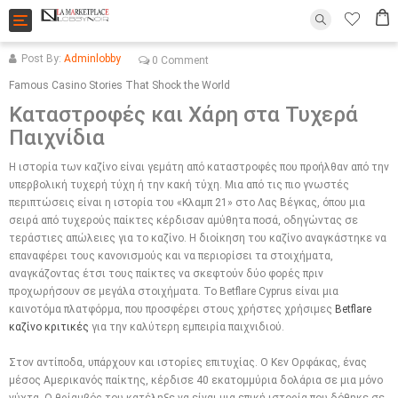
Toggle
navigation
Post By:
Adminlobby
0 Comment
Famous Casino Stories That Shock the World
Καταστροφές και Χάρη στα Τυχερά
Παιχνίδια
Η ιστορία των καζίνο είναι γεμάτη από καταστροφές που προήλθαν από την
υπερβολική τυχερή τύχη ή την κακή τύχη. Μια από τις πιο γνωστές
περιπτώσεις είναι η ιστορία του «Κλαμπ 21» στο Λας Βέγκας, όπου μια
σειρά από τυχερούς παίκτες κέρδισαν αμύθητα ποσά, οδηγώντας σε
τεράστιες απώλειες για το καζίνο. Η διοίκηση του καζίνο αναγκάστηκε να
επαναφέρει τους κανονισμούς και να περιορίσει τα στοιχήματα,
αναγκάζοντας έτσι τους παίκτες να σκεφτούν δύο φορές πριν
προχωρήσουν σε μεγάλα στοιχήματα. Το Betflare Cyprus είναι μια
καινοτόμα πλατφόρμα, που προσφέρει στους χρήστες χρήσιμες
Betflare
καζίνο κριτικές
για την καλύτερη εμπειρία παιχνιδιού.
Στον αντίποδα, υπάρχουν και ιστορίες επιτυχίας. Ο Κεν Ορφάκας, ένας
μέσος Αμερικανός παίκτης, κέρδισε 40 εκατομμύρια δολάρια σε μια μόνο