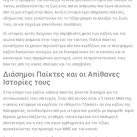
νύχτα. Ο θρίαμβός του κατέληξε να είναι μια επική ιστορία που δόθηκε σε
ταινία, αναδεικνύοντας τη ζωή ενός απλού ανθρώπου που έγινε πλούσιος
από τη μια στιγμή στην άλλη. Αυτή η ιστορία έχει επηρεάσει πολλούς,
οδηγώντας τους να πιστεύουν ότι το τζόγο μπορεί να αλλάξει τις ζωές
τους, αν και συχνά με επικίνδυνες συνέπειες.
Οι ιστορίες αυτές δείχνουν την απρόβλεπτη φύση των καζίνο, και την
αιώνια πάλη ανάμεσα στην τύχη και την τακτική. Πολλοί παίκτες
καταλήγουν να χάνουν περισσότερα από όσα κερδίζουν, και οι πλατφόρμες
καζίνο δουλεύουν συνεχώς για να διασφαλίσουν ότι οι κανόνες και οι
κανονισμοί τους παραμένουν αυστηροί, ώστε να προστατεύσουν τους
παίκτες από τις κακές επιλογές και τις υπερβολές.
Διάσημοι Παίκτες και οι Απίθανες
Ιστορίες τους
Στον κόσμο των καζίνο, κάποιοι παίκτες γίνονται διάσημοι για τις
εντυπωσιακές τους επιτυχίες. Ένας από αυτούς είναι ο Στάνλεϊ Μπέντερ,
ο οποίος κατάφερε να κερδίσει το «Μέγιστο Τζάκποτ» σε ένα καζίνο της
Καλιφόρνιας, συνοδευόμενο από μια ιστορία που μοιάζει με παραμύθι. Αφού
πέρασε χρόνια παίζοντας σταθερά, τελικά έφτασε στο επιθυμητό
αποτέλεσμα, και η νίκη του έγινε εμβληματική για τον τζόγο,
προσελκύοντας την προσοχή των ΜΜΕ και του κοινού.