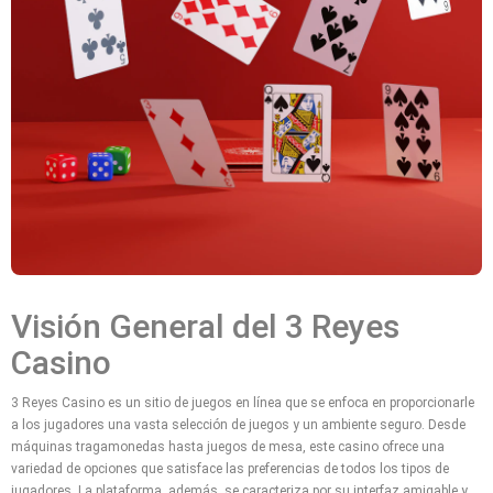
Visión General del 3 Reyes
Casino
3 Reyes Casino es un sitio de juegos en línea que se enfoca en proporcionarle
a los jugadores una vasta selección de juegos y un ambiente seguro. Desde
máquinas tragamonedas hasta juegos de mesa, este casino ofrece una
variedad de opciones que satisface las preferencias de todos los tipos de
jugadores. La plataforma, además, se caracteriza por su interfaz amigable y