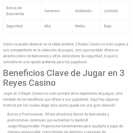
Bonos de
Generoso
Moderado
Limitado
Bienvenida
Seguridad
Alta
Media
Baja
Como se puede observar en la tabla anterior, 3 Reyes Casino no solo supera a
sus competidores en la selección de juegos, sino que también ofrece un
atractivo bono de bienvenida y altos estándares de seguridad, lo que lo
convierte en una opción preferida para los jugadores.
Beneficios Clave de Jugar en 3
Reyes Casino
Jugar en 3 Reyes Casino no solo se trata de la experiencia de juegos, sino
también de los beneficios que ofrece a sus jugadores. Aquí hay algunos
motivos por los cuales elegir este casino puede ser una gran decisión:
Bonos y Promociones: Ofrece atractivos bonos de bienvenida y
promociones continuas que aumentan tu bankroll.
Juego Responsable: Proporciona herramientas para ayudarte a jugar de
manera responsable, como límites de depósito y opciones de