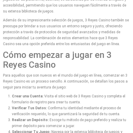
accesibilidad, permitiendo que los usuarios naveguen fácilmente a través de
su extensa biblioteca de juegos.
Además de su impresionante selección de juegos, 3 Reyes Casino también se
preocupa por brindar a sus usuarios un entorno seguro y justo, ofreciendo
protección a través de protocolos de seguridad avanzados y medidas de
responsabilidad. La combinación de estos elementos hace que 3 Reyes
Casino sea una opción preferida entre los entusiastas del juego en línea.
Cómo empezar a jugar en 3
Reyes Casino
Para aquellos que son nuevos en el mundo del juego en línea, comenzar en 3
Reyes Casino es un proceso sencillo. A continuación, se detallan los pasos a
seguir para iniciar tu aventura de juego:
Crear una Cuenta:
Visita el sitio web de 3 Reyes Casino y completa el
formulario de registro para crear tu cuenta.
Verificar Tus Datos:
Confirma tu identidad mediante el proceso de
verificación requerido, lo que garantizará la seguridad de tu cuenta.
Realizar un Depósito:
Escoge tu método de pago preferido y realiza tu
primer depósito para comenzar a jugar.
Seleccionar Tu Juego:
Navega por la extensa biblioteca de juegos y