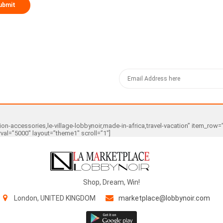
ubmit
hion-accessories,le-village-lobbynoir,made-in-africa,travel-vacation” item_
al=”5000″ layout=”theme1″ scroll=”1″]
Shop, Dream, Win!
London, UNITED KINGDOM
marketplace@lobbynoir.com