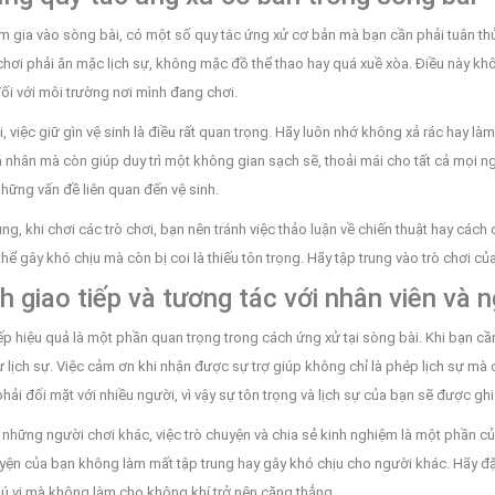
m gia vào sòng bài, có một số quy tắc ứng xử cơ bản mà bạn cần phải tuân thủ.
chơi phải ăn mặc lịch sự, không mặc đồ thể thao hay quá xuề xòa. Điều này kh
ối với môi trường nơi mình đang chơi.
, việc giữ gìn vệ sinh là điều rất quan trọng. Hãy luôn nhớ không xả rác hay là
 nhân mà còn giúp duy trì một không gian sạch sẽ, thoải mái cho tất cả mọi ng
hững vấn đề liên quan đến vệ sinh.
ng, khi chơi các trò chơi, bạn nên tránh việc thảo luận về chiến thuật hay các
thể gây khó chịu mà còn bị coi là thiếu tôn trọng. Hãy tập trung vào trò chơi củ
h giao tiếp và tương tác với nhân viên và 
ếp hiệu quả là một phần quan trọng trong cách ứng xử tại sòng bài. Khi bạn cầ
 lịch sự. Việc cảm ơn khi nhận được sự trợ giúp không chỉ là phép lịch sự mà c
hải đối mặt với nhiều người, vì vậy sự tôn trọng và lịch sự của bạn sẽ được ghi
 những người chơi khác, việc trò chuyện và chia sẻ kinh nghiệm là một phần c
uyện của bạn không làm mất tập trung hay gây khó chịu cho người khác. Hãy đ
hú vị mà không làm cho không khí trở nên căng thẳng.