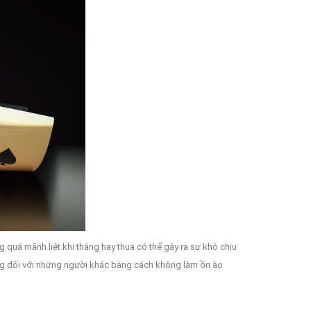
 quá mãnh liệt khi thắng hay thua có thể gây ra sự khó chịu
rọng đối với những người khác bằng cách không làm ồn ào