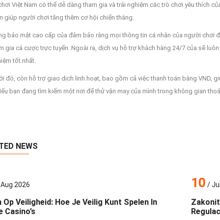
chơi Việt Nam có thể dễ dàng tham gia và trải nghiệm các trò chơi yêu thích c
n giúp người chơi tăng thêm cơ hội chiến thắng.
ng bảo mật cao cấp của đảm bảo rằng mọi thông tin cá nhân của người chơi đ
m gia cá cược trực tuyến. Ngoài ra, dịch vụ hỗ trợ khách hàng 24/7 của sẽ lu
hiệm tốt nhất.
i đó, còn hỗ trợ giao dịch linh hoạt, bao gồm cả việc thanh toán bằng VND, gi
ếu bạn đang tìm kiếm một nơi để thử vận may của mình trong không gian thoải m
TED NEWS
10
 Aug 2026
/ J
n Op Veiligheid: Hoe Je Veilig Kunt Spelen In
Zakonit
e Casino’s
Regulac