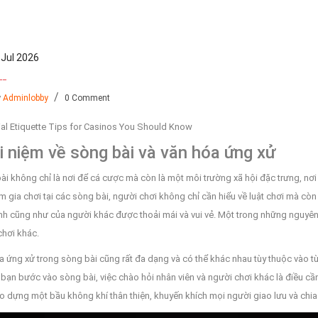
 Jul 2026
y
Adminlobby
0 Comment
ial Etiquette Tips for Casinos You Should Know
i niệm về sòng bài và văn hóa ứng xử
i không chỉ là nơi để cá cược mà còn là một môi trường xã hội đặc trưng, nơi m
m gia chơi tại các sòng bài, người chơi không chỉ cần hiểu về luật chơi mà c
nh cũng như của người khác được thoải mái và vui vẻ. Một trong những nguyên 
chơi khác.
 ứng xử trong sòng bài cũng rất đa dạng và có thể khác nhau tùy thuộc vào từ
 bạn bước vào sòng bài, việc chào hỏi nhân viên và người chơi khác là điều cần
ạo dựng một bầu không khí thân thiện, khuyến khích mọi người giao lưu và chia