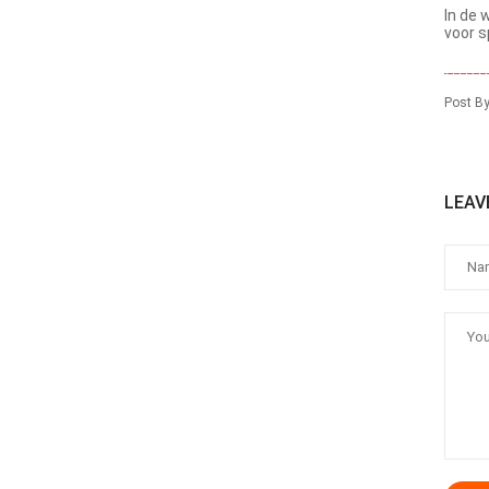
In de 
voor s
Post B
LEAV