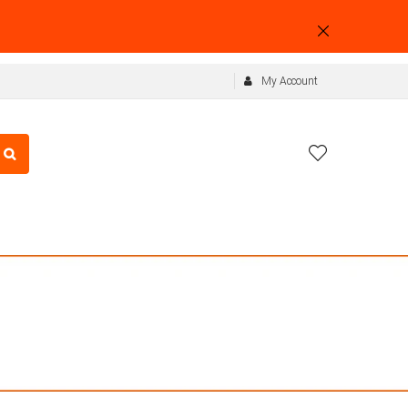
My Account
uld Know