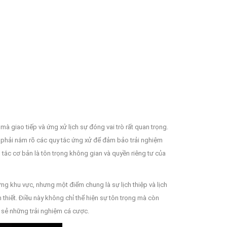
à giao tiếp và ứng xử lịch sự đóng vai trò rất quan trọng.
òn phải nắm rõ các quy tắc ứng xử để đảm bảo trải nghiệm
tắc cơ bản là tôn trọng không gian và quyền riêng tư của
ng khu vực, nhưng một điểm chung là sự lịch thiệp và lịch
 thiết. Điều này không chỉ thể hiện sự tôn trọng mà còn
 sẻ những trải nghiệm cá cược.