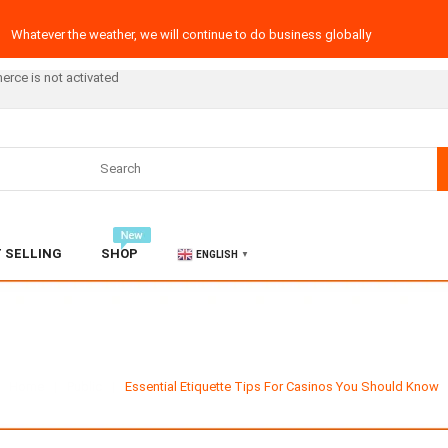
Whatever the weather, we will continue to do business globally
ce is not activated
 SELLING
SHOP
ENGLISH
▼
al Etiquette Tips For Casinos You Sho
Home
Public
Essential Etiquette Tips For Casinos You Should Know