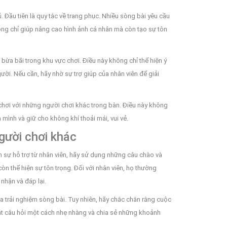
 Đầu tiên là quy tắc về trang phục. Nhiều sòng bài yêu cầu
ông chỉ giúp nâng cao hình ảnh cá nhân mà còn tạo sự tôn
m bừa bãi trong khu vực chơi. Điều này không chỉ thể hiện ý
ười. Nếu cần, hãy nhờ sự trợ giúp của nhân viên để giải
h chơi với những người chơi khác trong bàn. Điều này không
a mình và giữ cho không khí thoải mái, vui vẻ.
người chơi khác
n sự hỗ trợ từ nhân viên, hãy sử dụng những câu chào và
òn thể hiện sự tôn trọng. Đối với nhân viên, họ thường
 nhận và đáp lại.
ủa trải nghiệm sòng bài. Tuy nhiên, hãy chắc chắn rằng cuộc
ặt câu hỏi một cách nhẹ nhàng và chia sẻ những khoảnh