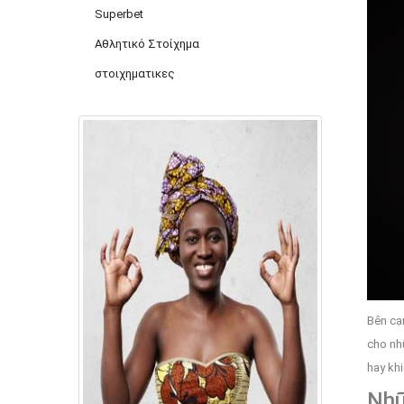
Superbet
Αθλητικό Στοίχημα
στοιχηματικες
Bên cạn
cho nh
hay khi
Nhữ