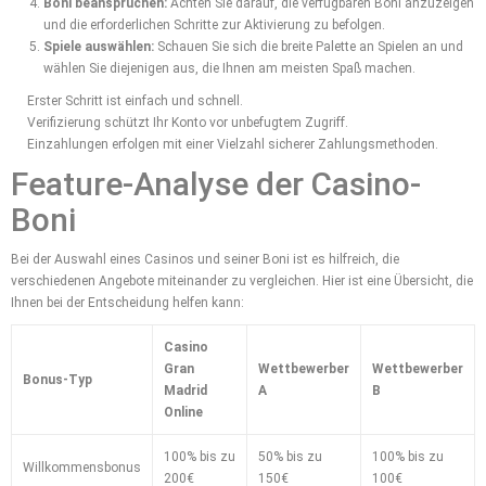
Boni beanspruchen:
Achten Sie darauf, die verfügbaren Boni anzuzeigen
und die erforderlichen Schritte zur Aktivierung zu befolgen.
Spiele auswählen:
Schauen Sie sich die breite Palette an Spielen an und
wählen Sie diejenigen aus, die Ihnen am meisten Spaß machen.
Erster Schritt ist einfach und schnell.
Verifizierung schützt Ihr Konto vor unbefugtem Zugriff.
Einzahlungen erfolgen mit einer Vielzahl sicherer Zahlungsmethoden.
Feature-Analyse der Casino-
Boni
Bei der Auswahl eines Casinos und seiner Boni ist es hilfreich, die
verschiedenen Angebote miteinander zu vergleichen. Hier ist eine Übersicht, die
Ihnen bei der Entscheidung helfen kann:
Casino
Gran
Wettbewerber
Wettbewerber
Bonus-Typ
Madrid
A
B
Online
100% bis zu
50% bis zu
100% bis zu
Willkommensbonus
200€
150€
100€