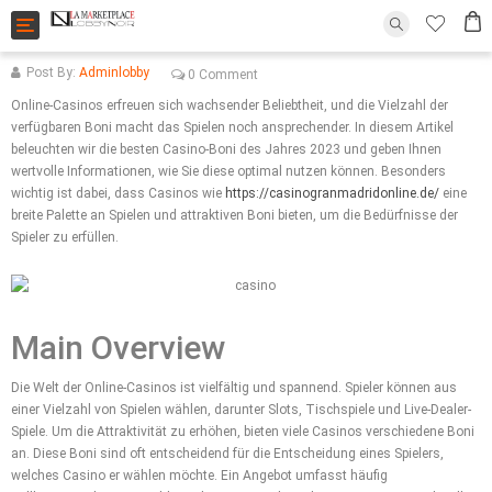
Toggle
navigation
Post By:
Adminlobby
0 Comment
Online-Casinos erfreuen sich wachsender Beliebtheit, und die Vielzahl der
verfügbaren Boni macht das Spielen noch ansprechender. In diesem Artikel
beleuchten wir die besten Casino-Boni des Jahres 2023 und geben Ihnen
wertvolle Informationen, wie Sie diese optimal nutzen können. Besonders
wichtig ist dabei, dass Casinos wie
https://casinogranmadridonline.de/
eine
breite Palette an Spielen und attraktiven Boni bieten, um die Bedürfnisse der
Spieler zu erfüllen.
Main Overview
Die Welt der Online-Casinos ist vielfältig und spannend. Spieler können aus
einer Vielzahl von Spielen wählen, darunter Slots, Tischspiele und Live-Dealer-
Spiele. Um die Attraktivität zu erhöhen, bieten viele Casinos verschiedene Boni
an. Diese Boni sind oft entscheidend für die Entscheidung eines Spielers,
welches Casino er wählen möchte. Ein Angebot umfasst häufig