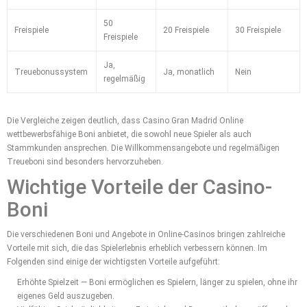
50
Freispiele
20 Freispiele
30 Freispiele
Freispiele
Ja,
Treuebonussystem
Ja, monatlich
Nein
regelmäßig
Die Vergleiche zeigen deutlich, dass Casino Gran Madrid Online
wettbewerbsfähige Boni anbietet, die sowohl neue Spieler als auch
Stammkunden ansprechen. Die Willkommensangebote und regelmäßigen
Treueboni sind besonders hervorzuheben.
Wichtige Vorteile der Casino-
Boni
Die verschiedenen Boni und Angebote in Online-Casinos bringen zahlreiche
Vorteile mit sich, die das Spielerlebnis erheblich verbessern können. Im
Folgenden sind einige der wichtigsten Vorteile aufgeführt:
Erhöhte Spielzeit — Boni ermöglichen es Spielern, länger zu spielen, ohne ihr
eigenes Geld auszugeben.