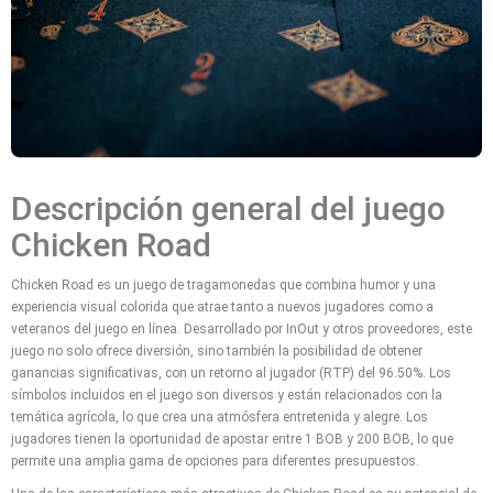
Descripción general del juego
Chicken Road
Chicken Road es un juego de tragamonedas que combina humor y una
experiencia visual colorida que atrae tanto a nuevos jugadores como a
veteranos del juego en línea. Desarrollado por InOut y otros proveedores, este
juego no solo ofrece diversión, sino también la posibilidad de obtener
ganancias significativas, con un retorno al jugador (RTP) del 96.50%. Los
símbolos incluidos en el juego son diversos y están relacionados con la
temática agrícola, lo que crea una atmósfera entretenida y alegre. Los
jugadores tienen la oportunidad de apostar entre 1 BOB y 200 BOB, lo que
permite una amplia gama de opciones para diferentes presupuestos.