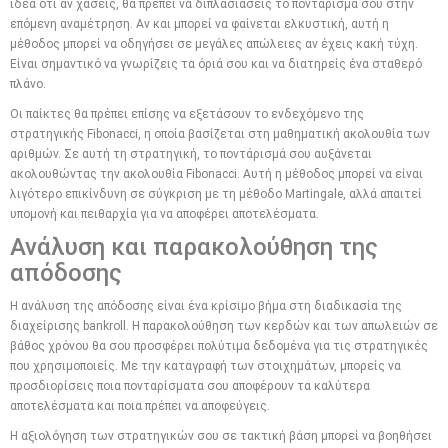
ιδέα ότι αν χάσεις, θα πρέπει να διπλασιάσεις το ποντάρισμά σου στην
επόμενη αναμέτρηση. Αν και μπορεί να φαίνεται ελκυστική, αυτή η
μέθοδος μπορεί να οδηγήσει σε μεγάλες απώλειες αν έχεις κακή τύχη.
Είναι σημαντικό να γνωρίζεις τα όριά σου και να διατηρείς ένα σταθερό
πλάνο.
Οι παίκτες θα πρέπει επίσης να εξετάσουν το ενδεχόμενο της
στρατηγικής Fibonacci, η οποία βασίζεται στη μαθηματική ακολουθία των
αριθμών. Σε αυτή τη στρατηγική, το ποντάρισμά σου αυξάνεται
ακολουθώντας την ακολουθία Fibonacci. Αυτή η μέθοδος μπορεί να είναι
λιγότερο επικίνδυνη σε σύγκριση με τη μέθοδο Martingale, αλλά απαιτεί
υπομονή και πειθαρχία για να αποφέρει αποτελέσματα.
Ανάλυση και παρακολούθηση της
απόδοσης
Η ανάλυση της απόδοσης είναι ένα κρίσιμο βήμα στη διαδικασία της
διαχείρισης bankroll. Η παρακολούθηση των κερδών και των απωλειών σε
βάθος χρόνου θα σου προσφέρει πολύτιμα δεδομένα για τις στρατηγικές
που χρησιμοποιείς. Με την καταγραφή των στοιχημάτων, μπορείς να
προσδιορίσεις ποια πονταρίσματα σου αποφέρουν τα καλύτερα
αποτελέσματα και ποια πρέπει να αποφεύγεις.
Η αξιολόγηση των στρατηγικών σου σε τακτική βάση μπορεί να βοηθήσει