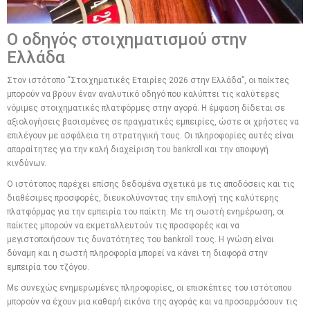
Ο οδηγός στοιχηματισμού στην
Ελλάδα
Στον ιστότοπο “Στοιχηματικές Εταιρίες 2026 στην Ελλάδα”, οι παίκτες
μπορούν να βρουν έναν αναλυτικό οδηγό που καλύπτει τις καλύτερες
νόμιμες στοιχηματικές πλατφόρμες στην αγορά. Η έμφαση δίδεται σε
αξιολογήσεις βασισμένες σε πραγματικές εμπειρίες, ώστε οι χρήστες να
επιλέγουν με ασφάλεια τη στρατηγική τους. Οι πληροφορίες αυτές είναι
απαραίτητες για την καλή διαχείριση του bankroll και την αποφυγή
κινδύνων.
Ο ιστότοπος παρέχει επίσης δεδομένα σχετικά με τις αποδόσεις και τις
διαθέσιμες προσφορές, διευκολύνοντας την επιλογή της καλύτερης
πλατφόρμας για την εμπειρία του παίκτη. Με τη σωστή ενημέρωση, οι
παίκτες μπορούν να εκμεταλλευτούν τις προσφορές και να
μεγιστοποιήσουν τις δυνατότητες του bankroll τους. Η γνώση είναι
δύναμη και η σωστή πληροφορία μπορεί να κάνει τη διαφορά στην
εμπειρία του τζόγου.
Με συνεχώς ενημερωμένες πληροφορίες, οι επισκέπτες του ιστότοπου
μπορούν να έχουν μια καθαρή εικόνα της αγοράς και να προσαρμόσουν τις