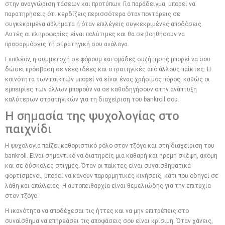
στην αναγνώριση τάσεων και προτύπων. Για παράδειγμα, μπορεί να
παρατηρήσεις ότι κερδίζεις περισσότερα όταν ποντάρεις σε
συγκεκριμένα αθλήματα ή όταν επιλέγεις συγκεκριμένες αποδόσεις.
Αυτές οι πληροφορίες είναι πολύτιμες και θα σε βοηθήσουν να
προσαρμόσεις τη στρατηγική σου ανάλογα.
Επιπλέον, η συμμετοχή σε φόρουμ και ομάδες συζήτησης μπορεί να σου
δώσει πρόσβαση σε νέες ιδέες και στρατηγικές από άλλους παίκτες. Η
κοινότητα των παικτών μπορεί να είναι ένας χρήσιμος πόρος, καθώς οι
εμπειρίες των άλλων μπορούν να σε καθοδηγήσουν στην ανάπτυξη
καλύτερων στρατηγικών για τη διαχείριση του bankroll σου.
Η σημασία της ψυχολογίας στο
παιχνίδι
Η ψυχολογία παίζει καθοριστικό ρόλο στον τζόγο και στη διαχείριση του
bankroll. Είναι σημαντικό να διατηρείς μια καθαρή και ήρεμη σκέψη, ακόμη
και σε δύσκολες στιγμές. Όταν οι παίκτες είναι συναισθηματικά
φορτισμένοι, μπορεί να κάνουν παρορμητικές κινήσεις, κάτι που οδηγεί σε
λάθη και απώλειες. Η αυτοπειθαρχία είναι θεμελιώδης για την επιτυχία
στον τζόγο.
Η ικανότητα να αποδέχεσαι τις ήττες και να μην επιτρέπεις στο
συναίσθημα να επηρεάσει τις αποφάσεις σου είναι κρίσιμη. Όταν χάνεις,