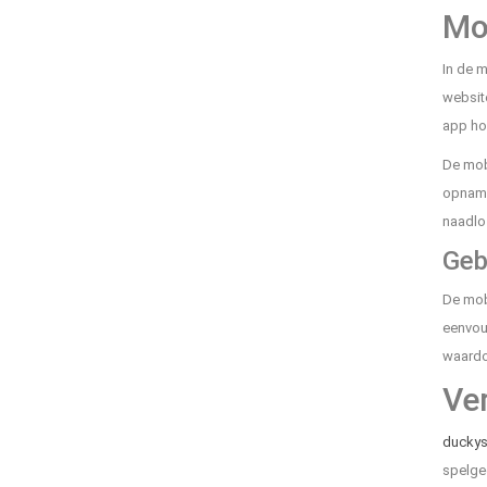
Mob
In de m
websit
app hoe
De mobi
opname
naadlo
Geb
De mob
eenvoud
waardoo
Ve
duckys
spelged