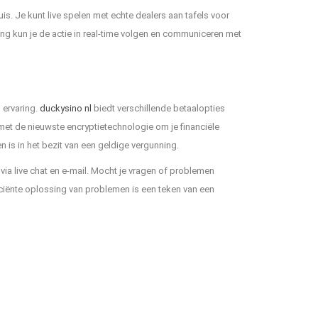
is. Je kunt live spelen met echte dealers aan tafels voor
ding kun je de actie in real-time volgen en communiceren met
 ervaring.
duckysino nl
biedt verschillende betaalopties
d met de nieuwste encryptietechnologie om je financiële
 is in het bezit van een geldige vergunning.
via live chat en e-mail. Mocht je vragen of problemen
iciënte oplossing van problemen is een teken van een