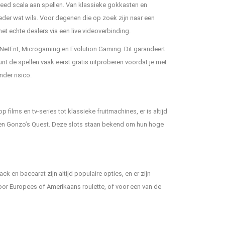
eed scala aan spellen. Van klassieke gokkasten en
 ieder wat wils. Voor degenen die op zoek zijn naar een
met echte dealers via een live videoverbinding.
etEnt, Microgaming en Evolution Gaming. Dit garandeert
unt de spellen vaak eerst gratis uitproberen voordat je met
der risico.
ilms en tv-series tot klassieke fruitmachines, er is altijd
ad en Gonzo’s Quest. Deze slots staan bekend om hun hoge
k en baccarat zijn altijd populaire opties, en er zijn
voor Europees of Amerikaans roulette, of voor een van de