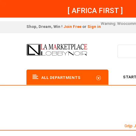
[ AFRICA FIRST ]
Warning: Woocommer
Shop, Dream, Win !
Join Free
or
Sign in
START
ALL DEPARTMENTS
Grijp Je Kans Op Meer D
Home
Non Classé
Grijp 