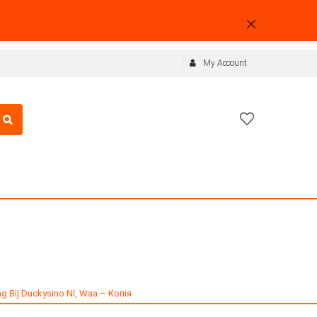
My Account
enaarde Spelervaring Bij
 Bij Duckysino Nl, Waa – Копія