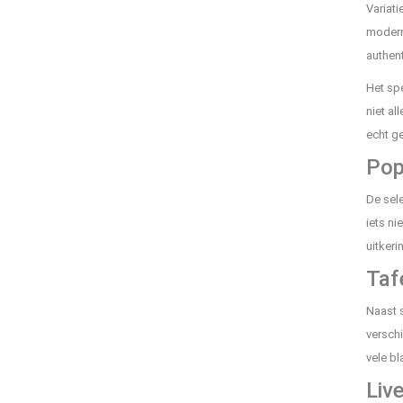
Variati
moderne
authent
Het sp
niet al
echt ge
Pop
De sele
iets n
uitker
Taf
Naast 
verschi
vele bl
Liv