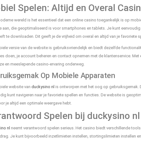
iel Spelen: Altijd en Overal Casi
oderne wereld is het essentieel dat een online casino toegankelijk is op mob
e aan, die geoptimaliseerd is voor smartphones en tablets. Je kunt eenvoudig 
ft te downloaden. Dit geeft je de vrijheid om overal en altijd van je favoriete s
ele versie van de website is gebruiksvriendelijk en biedt dezelfde functionali
s doen, je account beheren en contact opnemen met de klantenservice. Met ee
ze en meeslepende casino-ervaring onderweg.
ruiksgemak Op Mobiele Apparaten
iele website van
duckysino nl
is ontworpen met het oog op gebruiksgemak. De i
ig kunt navigeren naar je favoriete spellen en functies. De website is geopti
r je altijd een optimale weergave hebt.
rantwoord Spelen bij duckysino nl
ino nl
neemt verantwoord spelen serieus. Het casino biedt verschillende tools 
rag. Je kunt bijvoorbeeld inzetlimieten instellen, stortingslimieten instellen 