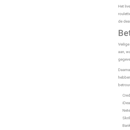
Het liv
roulett
de deal
Be
Veilig
aan, wa
gegeven
Daarna
hebben
betrou
Cred
iDea
Nete
Skril
Bank