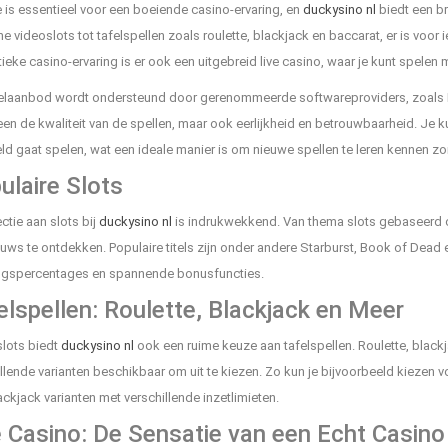
e is essentieel voor een boeiende casino-ervaring, en
duckysino nl
biedt een br
 videoslots tot tafelspellen zoals roulette, blackjack en baccarat, er is voor
ieke casino-ervaring is er ook een uitgebreid live casino, waar je kunt spelen 
elaanbod wordt ondersteund door gerenommeerde softwareproviders, zoals N
leen de kwaliteit van de spellen, maar ook eerlijkheid en betrouwbaarheid. Je k
ld gaat spelen, wat een ideale manier is om nieuwe spellen te leren kennen zon
ulaire Slots
ctie aan slots bij
duckysino nl
is indrukwekkend. Van thema slots gebaseerd op f
ieuws te ontdekken. Populaire titels zijn onder andere Starburst, Book of De
ingspercentages en spannende bonusfuncties.
elspellen: Roulette, Blackjack en Meer
slots biedt
duckysino nl
ook een ruime keuze aan tafelspellen. Roulette, blackjac
llende varianten beschikbaar om uit te kiezen. Zo kun je bijvoorbeeld kiezen 
ackjack varianten met verschillende inzetlimieten.
e Casino: De Sensatie van een Echt Casino